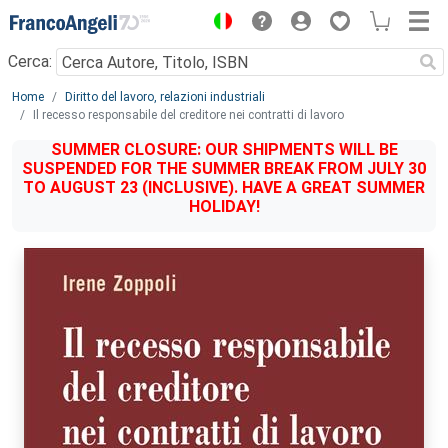
Menu
Cerca:
Main content
Home
Diritto del lavoro, relazioni industriali
Il recesso responsabile del creditore nei contratti di lavoro
SUMMER CLOSURE: OUR SHIPMENTS WILL BE
SUSPENDED FOR THE SUMMER BREAK FROM JULY 30
TO AUGUST 23 (INCLUSIVE). HAVE A GREAT SUMMER
HOLIDAY!