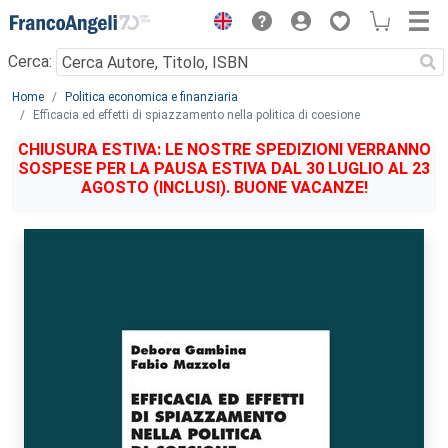
Menu
Cerca:
Main content
Home
Politica economica e finanziaria
Efficacia ed effetti di spiazzamento nella politica di coesione
CHIUSURA ESTIVA: LE NOSTRE SPEDIZIONI VERRANNO
SOSPESE PER LA PAUSA ESTIVA DAL 30 LUGLIO AL 23
AGOSTO (INCLUSI). BUONE VACANZE!