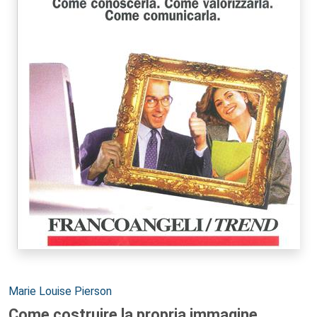
Autori:
Marie Louise Pierson
Come costruire la propria immagine