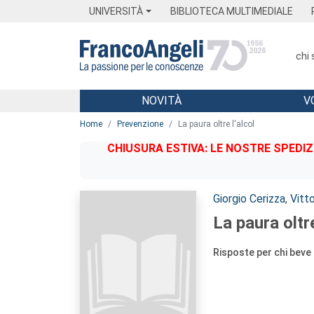
Menu
Main content
Footer
Menu
UNIVERSITÀ
BIBLIOTECA MULTIMEDIALE
chi
NOVITÀ
V
Main content
Home
Prevenzione
La paura oltre l'alcol
CHIUSURA ESTIVA: LE NOSTRE SPEDIZ
Autori:
Giorgio Cerizza
,
Vitto
La paura oltre
Risposte per chi beve e