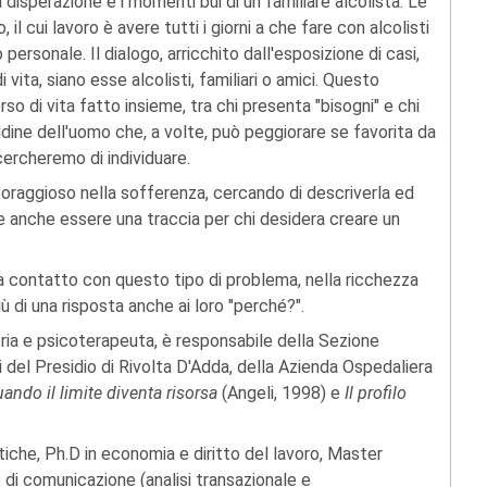
 disperazione e i momenti bui di un familiare alcolista. Le
il cui lavoro è avere tutti i giorni a che fare con alcolisti
o personale. Il dialogo, arricchito dall'esposizione di casi,
i vita, siano esse alcolisti, familiari o amici. Questo
so di vita fatto insieme, tra chi presenta "bisogni" e chi
udine dell'uomo che, a volte, può peggiorare se favorita da
ercheremo di individuare.
 coraggioso nella sofferenza, cercando di descriverla ed
e anche essere una traccia per chi desidera creare un
ne a contatto con questo tipo di problema, nella ricchezza
ù di una risposta anche ai loro "perché?".
atria e psicoterapeuta, è responsabile della Sezione
i del Presidio di Rivolta D'Adda, della Azienda Ospedaliera
uando il limite diventa risorsa
(Angeli, 1998) e
Il profilo
itiche, Ph.D in economia e diritto del lavoro, Master
 di comunicazione (analisi transazionale e