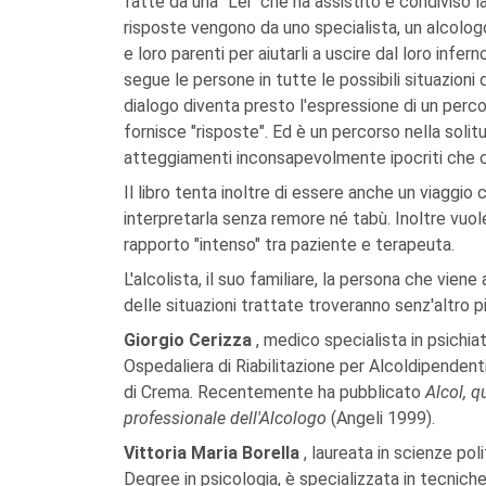
fatte da una "Lei" che ha assistito e condiviso la
risposte vengono da uno specialista, un alcologo, 
e loro parenti per aiutarli a uscire dal loro infern
segue le persone in tutte le possibili situazioni d
dialogo diventa presto l'espressione di un percor
fornisce "risposte". Ed è un percorso nella solit
atteggiamenti inconsapevolmente ipocriti che c
Il libro tenta inoltre di essere anche un viaggio
interpretarla senza remore né tabù. Inoltre vuol
rapporto "intenso" tra paziente e terapeuta.
L'alcolista, il suo familiare, la persona che vie
delle situazioni trattate troveranno senz'altro pi
Giorgio Cerizza
, medico specialista in psichi
Ospedaliera di Riabilitazione per Alcoldipendent
di Crema. Recentemente ha pubblicato
Alcol, q
professionale
dell'Alcologo
(Angeli 1999).
Vittoria Maria Borella
, laureata in scienze pol
Degree in psicologia, è specializzata in tecniche