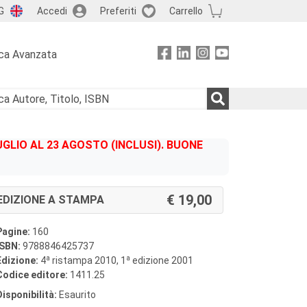
G
Accedi
Preferiti
Carrello
ca Avanzata
GLIO AL 23 AGOSTO (INCLUSI). BUONE
19,00
EDIZIONE A STAMPA
Pagine:
160
ISBN:
9788846425737
a
a
Edizione:
4
ristampa 2010, 1
edizione 2001
Codice editore:
1411.25
Disponibilità:
Esaurito