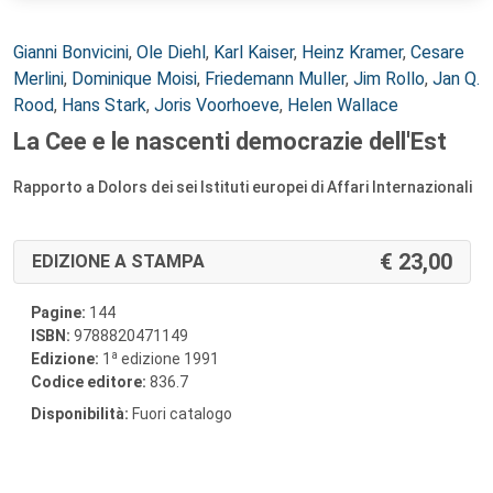
Autori:
Gianni Bonvicini
,
Ole Diehl
,
Karl Kaiser
,
Heinz Kramer
,
Cesare
Merlini
,
Dominique Moisi
,
Friedemann Muller
,
Jim Rollo
,
Jan Q.
Rood
,
Hans Stark
,
Joris Voorhoeve
,
Helen Wallace
La Cee e le nascenti democrazie dell'Est
Rapporto a Dolors dei sei Istituti europei di Affari Internazionali
23,00
EDIZIONE A STAMPA
Pagine:
144
ISBN:
9788820471149
a
Edizione:
1
edizione 1991
Codice editore:
836.7
Disponibilità:
Fuori catalogo