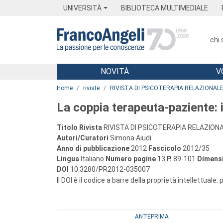
Menu
Main content
Footer
Menu
UNIVERSITÀ
BIBLIOTECA MULTIMEDIALE
chi
NOVITÀ
V
Main content
Home
riviste
RIVISTA DI PSICOTERAPIA RELAZIONAL
La coppia terapeuta-paziente: il
Titolo Rivista
RIVISTA DI PSICOTERAPIA RELAZION
Autori/Curatori
Simona Aiudi
Anno di pubblicazione
2012
Fascicolo
2012/35
Lingua
Italiano
Numero pagine
13
P.
89-101
Dimensi
DOI
10.3280/PR2012-035007
Il DOI è il codice a barre della proprietà intellettuale:
ANTEPRIMA