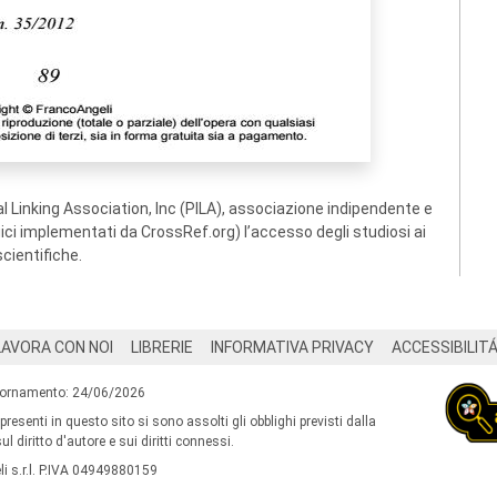
 Linking Association, Inc (PILA), associazione indipendente e
ogici implementati da CrossRef.org) l’accesso degli studiosi ai
scientifiche.
LAVORA CON NOI
LIBRERIE
INFORMATIVA PRIVACY
ACCESSIBILIT
iornamento: 24/06/2026
 presenti in questo sito si sono assolti gli obblighi previsti dalla
l diritto d'autore e sui diritti connessi.
i s.r.l. P.IVA 04949880159