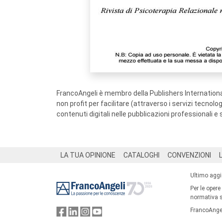
FrancoAngeli è membro della Publishers International
non profit per facilitare (attraverso i servizi tecnol
contenuti digitali nelle pubblicazioni professionali e 
Footer
LA TUA OPINIONE
CATALOGHI
CONVENZIONI
Ultimo agg
Per le opere
normativa su
FrancoAngel