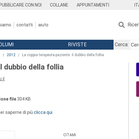
IT
PUBBLICARE CON NOI
COLLANE
APPUNTAMENTI
Rice
 siamo
contatti
aiuto
OLUMI
RIVISTE
Cerca:
E
2012
La coppia terapeuta-paziente: il dubbio della follia
 dubbio della follia
ALE
one file
304 KB
 per saperne di più
clicca qui
CITAMI