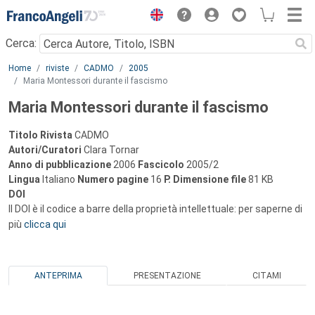
Menu
Cerca:
Main content
Home
riviste
CADMO
2005
Maria Montessori durante il fascismo
Maria Montessori durante il fascismo
Titolo Rivista
CADMO
Autori/Curatori
Clara Tornar
Anno di pubblicazione
2006
Fascicolo
2005/2
Lingua
Italiano
Numero pagine
16
P.
Dimensione file
81 KB
DOI
Il DOI è il codice a barre della proprietà intellettuale: per saperne di
più
clicca qui
ANTEPRIMA
PRESENTAZIONE
CITAMI