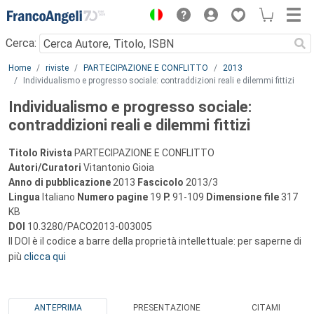
Menu
Cerca:
Main content
Home
riviste
PARTECIPAZIONE E CONFLITTO
2013
Individualismo e progresso sociale: contraddizioni reali e dilemmi fittizi
Individualismo e progresso sociale:
contraddizioni reali e dilemmi fittizi
Titolo Rivista
PARTECIPAZIONE E CONFLITTO
Autori/Curatori
Vitantonio Gioia
Anno di pubblicazione
2013
Fascicolo
2013/3
Lingua
Italiano
Numero pagine
19
P.
91-109
Dimensione file
317
KB
DOI
10.3280/PACO2013-003005
Il DOI è il codice a barre della proprietà intellettuale: per saperne di
più
clicca qui
ANTEPRIMA
PRESENTAZIONE
CITAMI