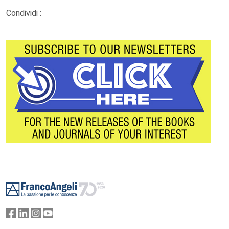
Condividi :
Footer