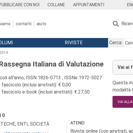
EN
PUBBLICARE CON NOI
COLLANE
APPUNTAMENTI
Ricer
 siamo
contatti
aiuto
OLUMI
RIVISTE
Cerca:
2014
Rassegna Italiana di Valutazione
Vai ai 
icoli all'anno, ISSN 1826-0713 , ISSNe 1972-5027
Questa riv
fascicolo (inclusi arretrati): € 0,00
modalità
fascicolo e-book (inclusi arretrati): € 27,50
VAI ALL
i
0
ATENEI
OTECHE, ENTI, SOCIETÀ
Riviste online (con arretrati, 