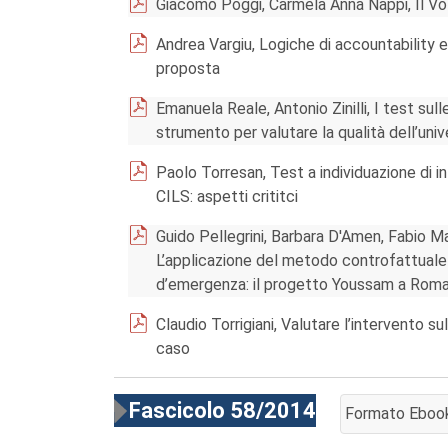
Giacomo Poggi, Carmela Anna Nappi, Il Vo
Andrea Vargiu, Logiche di accountability e
proposta
Emanuela Reale, Antonio Zinilli, I test sul
strumento per valutare la qualità dell’univ
Paolo Torresan, Test a individuazione di inf
CILS: aspetti crititci
Guido Pellegrini, Barbara D'Amen, Fabio Ma
L’applicazione del metodo controfattuale 
d’emergenza: il progetto Youssam a Roma
Claudio Torrigiani, Valutare l’intervento s
caso
Fascicolo 58/2014
Formato Eboo
AGGIUNGI AL 