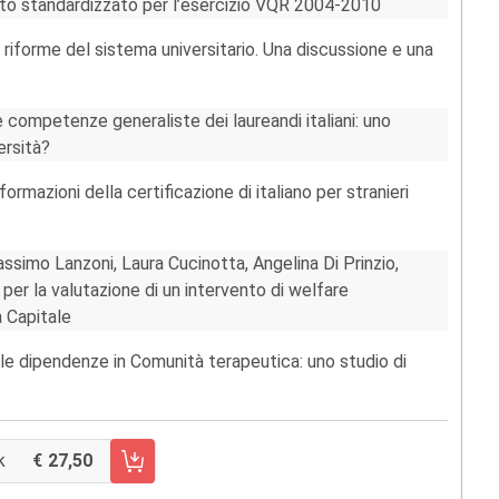
to standardizzato per l’esercizio VQR 2004-2010
 riforme del sistema universitario. Una discussione e una
le competenze generaliste dei laureandi italiani: uno
ersità?
ormazioni della certificazione di italiano per stranieri
ssimo Lanzoni, Laura Cucinotta, Angelina Di Prinzio,
per la valutazione di un intervento di welfare
 Capitale
ulle dipendenze in Comunità terapeutica: uno studio di
k
27,50
CARRELLO FASCICOLO 58/2014