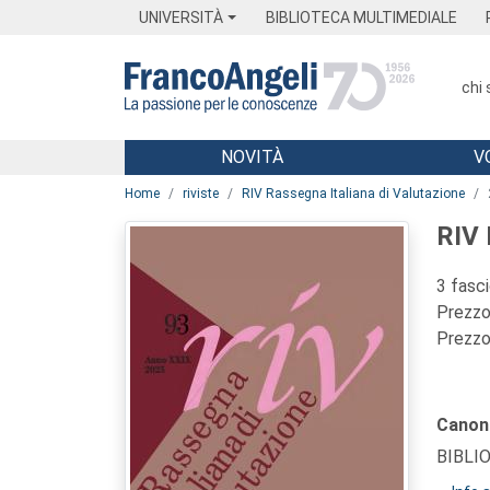
Menu
Main content
Footer
Menu
UNIVERSITÀ
BIBLIOTECA MULTIMEDIALE
chi
NOVITÀ
V
Main content
Home
riviste
RIV Rassegna Italiana di Valutazione
RIV 
3 fasc
Prezzo 
Prezzo 
Canon
BIBLI