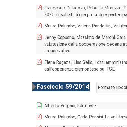
Francesco Di Iacovo, Roberta Moruzzo, Pao
2020: i risultati di una procedura partecip
Mauro Palumbo, Valeria Pandolfini, Valutare
Jenny Capuano, Massimo de Marchi, Sara F
valutazione della cooperazione decentrata 
organizzative
Elena Ragazzi, Lisa Sella, I dati amministrat
dall’esperienza piemontese sul FSE
Fascicolo 59/2014
Formato Eboo
AGGIUNGI AL 
Alberto Vergani, Editoriale
Mauro Palumbo, Carlo Pennisi, La valutaz