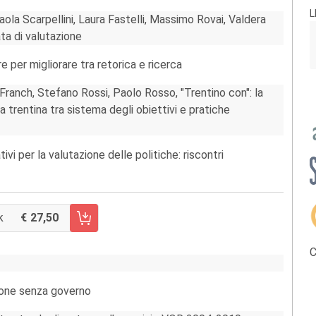
L
la Scarpellini, Laura Fastelli, Massimo Rovai, Valdera
ata di valutazione
 per migliorare tra retorica e ricerca
ranch, Stefano Rossi, Paolo Rosso, "Trentino con": la
trentina tra sistema degli obiettivi e pratiche
ivi per la valutazione delle politiche: riscontri
k
27,50
CARRELLO FASCICOLO 59/2014
C
ione senza governo