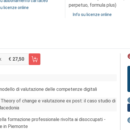
 su abbonamento cartaceo
perpetuo, formula plus)
su licenze online
Info su licenze online
k
27,50
CARRELLO FASCICOLO 60/2014
 modello di valutazione delle competenze digitali
heory of change e valutazione ex post: il caso studio di
 Macedonia
lla formazione professionale rivolta ai disoccupati -
one in Piemonte