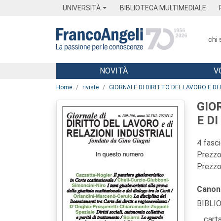
Menu
Main content
Footer
Menu
UNIVERSITÀ
BIBLIOTECA MULTIMEDIALE
chi
NOVITÀ
V
Main content
Home
riviste
GIORNALE DI DIRITTO DEL LAVORO E DI 
GIO
E D
4 fasc
Prezzo 
Prezzo 
Canon
BIBLI
carta