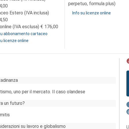
perpetuo, formula plus)
4,00
aceo Estero (IVA inclusa)
Info su licenze online
4,50
online (IVA esclusa)
176,00
 su abbonamento cartaceo
su licenze online
tadinanza
atismo, uno per il mercato. Il caso olandese
ora un futuro?
mitis
siderazioni su lavoro e globalismo
L