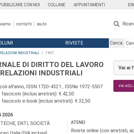
EN
PUBBLICARE CON NOI
COLLANE
APPUNTAMENTI
Ricer
 siamo
contatti
aiuto
OLUMI
RIVISTE
Cerca:
RELAZIONI INDUSTRIALI
1997
RNALE DI DIRITTO DEL LAVORO
Vai ai 
I RELAZIONI INDUSTRIALI
icoli all'anno, ISSN 1720-4321 , ISSNe 1972-5507
VAI AGLI
fascicolo (inclusi arretrati): € 42,50
fascicolo e-book (inclusi arretrati): € 32,50
i
2026
ATENEI
OTECHE, ENTI, SOCIETÀ
Riviste online (con arretrati, 
ceo Italia (IVA inclusa)