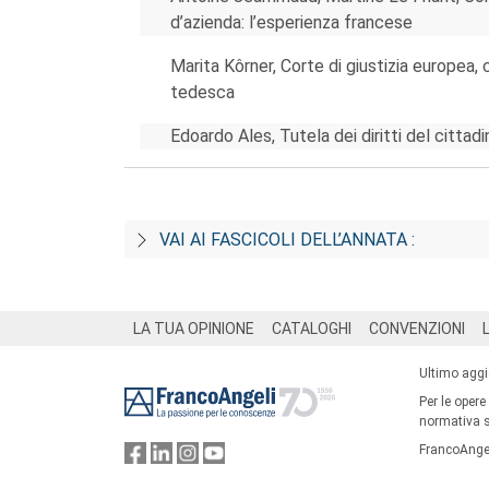
d’azienda: l’esperienza francese
Marita Kôrner, Corte di giustizia europea, 
tedesca
Edoardo Ales, Tutela dei diritti del cittadi
VAI AI FASCICOLI DELL’ANNATA :
Footer
LA TUA OPINIONE
CATALOGHI
CONVENZIONI
Ultimo agg
Per le opere
normativa su
FrancoAngel