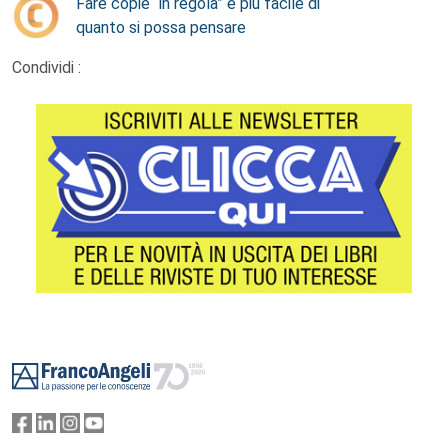
Fare copie “in regola” è più facile di
quanto si possa pensare
Condividi :
Footer