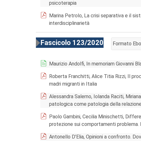
psicoterapia
Marina Petrolo, La crisi separativa e il si
interdisciplinarietà
Fascicolo 123/2020
Formato Eb
AGGIUNGI AL
Maurizio Andolfi, In memoriam Giovanni Bl
Roberta Franchitti, Alice Titia Rizzi, Il p
madri migranti in Italia
Alessandra Salerno, Iolanda Raciti, Miriana
patologica come patologia della relazion
Paolo Gambini, Cecilia Minischetti, Differ
protezione sui comportamenti problema. R
Antonello D’Elia, Opinioni a confronto. Do