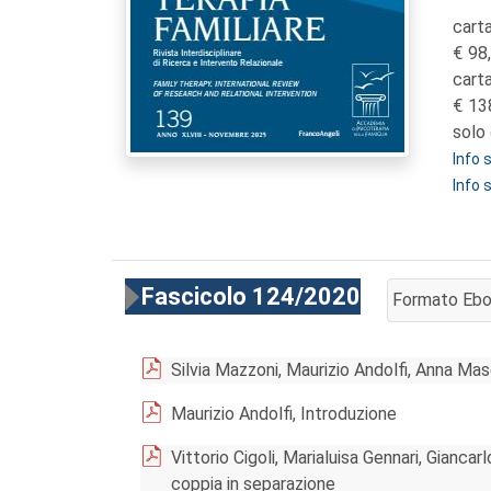
carta
98
cart
13
solo 
Info
Info 
Fascicolo 124/2020
Formato Eb
AGGIUNGI AL
Silvia Mazzoni, Maurizio Andolfi, Anna Ma
Maurizio Andolfi, Introduzione
Vittorio Cigoli, Marialuisa Gennari, Gianca
coppia in separazione