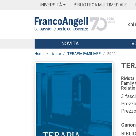
Menu
Main content
Footer
Menu
UNIVERSITÀ
BIBLIOTECA MULTIMEDIALE
chi
NOVITÀ
V
Main content
Home
riviste
TERAPIA FAMILIARE
2020
TER
Rivista
Family 
Relatio
3 fasc
Prezzo 
Prezzo 
Canon
BIBLI