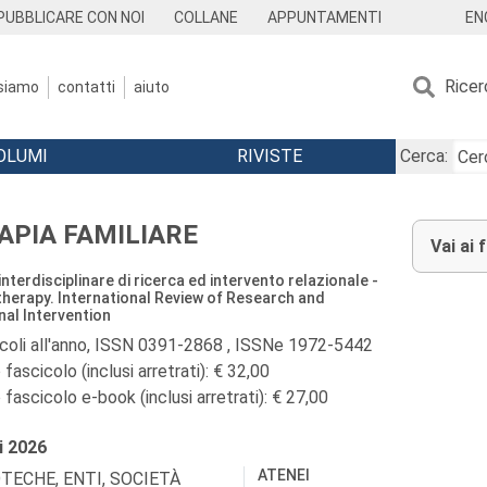
EN
PUBBLICARE CON NOI
COLLANE
APPUNTAMENTI
Ricer
 siamo
contatti
aiuto
OLUMI
RIVISTE
Cerca:
APIA FAMILIARE
Vai ai 
 interdisciplinare di ricerca ed intervento relazionale -
therapy. International Review of Research and
nal Intervention
icoli all'anno, ISSN 0391-2868 , ISSNe 1972-5442
fascicolo (inclusi arretrati): € 32,00
fascicolo e-book (inclusi arretrati): € 27,00
i
2026
ATENEI
OTECHE, ENTI, SOCIETÀ