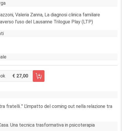
rga
azzoni, Valeria Zanna, La diagnosi clinica familiare
raverso l’uso del Lausanne Trilogue Play (LTP)
ti
uale
ook
27,00
 CARRELLO FASCICOLO 122/2020
a fratelli.." L’impatto del coming out nella relazione tra
Casa. Una tecnica trasformativa in psicoterapia