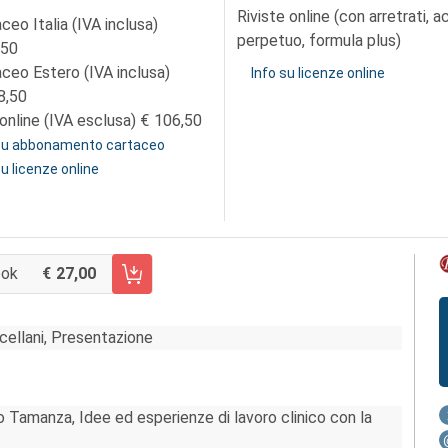
Riviste online (con arretrati, 
ceo Italia (IVA inclusa)
perpetuo, formula plus)
,50
aceo Estero (IVA inclusa)
Info su licenze online
8,50
online (IVA esclusa)
106,50
 su abbonamento cartaceo
su licenze online
ook
27,00
 CARRELLO FASCICOLO 124/2020
scellani, Presentazione
rlo Tamanza, Idee ed esperienze di lavoro clinico con la