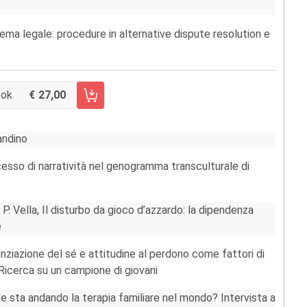
stema legale: procedure in alternative dispute resolution e
ook
27,00
 CARRELLO FASCICOLO 123/2020
andino
rocesso di narratività nel genogramma transculturale di
 P. Vella, Il disturbo da gioco d’azzardo: la dipendenza
e
enziazione del sé e attitudine al perdono come fattori di
icerca su un campione di giovani
ve sta andando la terapia familiare nel mondo? Intervista a