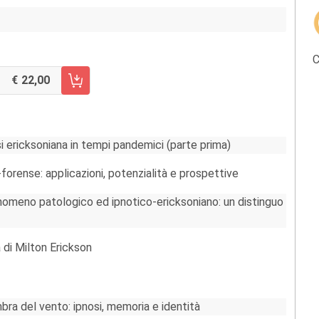
C
22,00
RRELLO FASCICOLO 2/2025
i ericksoniana in tempi pandemici (parte prima)
o-forense: applicazioni, potenzialità e prospettive
omeno patologico ed ipnotico-ericksoniano: un distinguo
 di Milton Erickson
bra del vento: ipnosi, memoria e identità