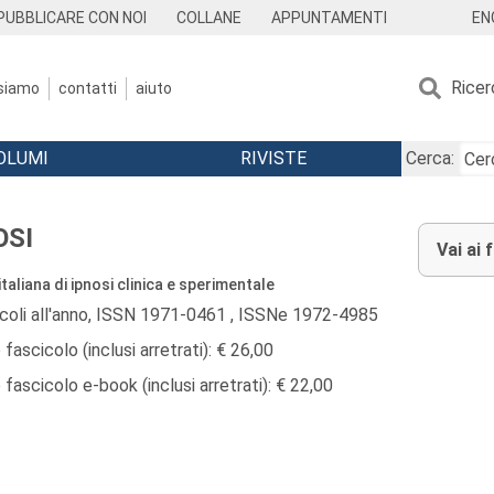
EN
PUBBLICARE CON NOI
COLLANE
APPUNTAMENTI
Ricer
 siamo
contatti
aiuto
OLUMI
RIVISTE
Cerca:
OSI
Vai ai 
italiana di ipnosi clinica e sperimentale
icoli all'anno, ISSN 1971-0461 , ISSNe 1972-4985
fascicolo (inclusi arretrati): € 26,00
fascicolo e-book (inclusi arretrati): € 22,00