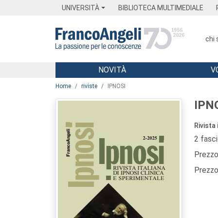
Menu
Main content
Footer
Menu
UNIVERSITÀ
BIBLIOTECA MULTIMEDIALE
chi
NOVITÀ
V
Main content
Home
riviste
IPNOSI
IPN
Rivista 
2 fasc
Prezzo 
Prezzo 