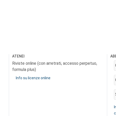
ATENEI
AB
Riviste online (con arretrati, accesso perpetuo,
formula plus)
Info su licenze online
I
c