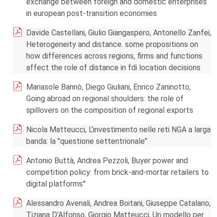
exchange between foreign and domestic enterprises
in european post-transition economies
Davide Castellani, Giulio Giangaspero, Antonello Zanfei,
Heterogeneity and distance. some propositions on
how differences across regions, firms and functions
affect the role of distance in fdi location decisions
Mariasole Bannò, Diego Giuliani, Enrico Zaninotto,
Going abroad on regional shoulders: the role of
spillovers on the composition of regional exports
Nicola Matteucci, L’investimento nelle reti NGA a larga
banda: la "questione settentrionale"
Antonio Buttà, Andrea Pezzoli, Buyer power and
competition policy: from brick-and-mortar retailers to
digital platforms°
Alessandro Avenali, Andrea Boitani, Giuseppe Catalano,
Tiziana D'Alfonso, Giorgio Matteucci, Un modello per