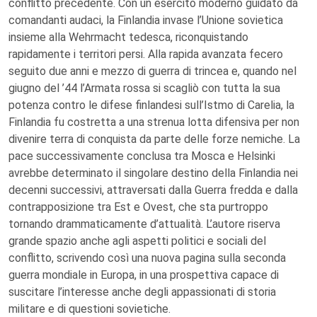
conflitto precedente. Con un esercito moderno guidato da
comandanti audaci, la Finlandia invase l’Unione sovietica
insieme alla Wehrmacht tedesca, riconquistando
rapidamente i territori persi. Alla rapida avanzata fecero
seguito due anni e mezzo di guerra di trincea e, quando nel
giugno del ’44 l’Armata rossa si scagliò con tutta la sua
potenza contro le difese finlandesi sull’Istmo di Carelia, la
Finlandia fu costretta a una strenua lotta difensiva per non
divenire terra di conquista da parte delle forze nemiche. La
pace successivamente conclusa tra Mosca e Helsinki
avrebbe determinato il singolare destino della Finlandia nei
decenni successivi, attraversati dalla Guerra fredda e dalla
contrapposizione tra Est e Ovest, che sta purtroppo
tornando drammaticamente d’attualità. L’autore riserva
grande spazio anche agli aspetti politici e sociali del
conflitto, scrivendo così una nuova pagina sulla seconda
guerra mondiale in Europa, in una prospettiva capace di
suscitare l’interesse anche degli appassionati di storia
militare e di questioni sovietiche.