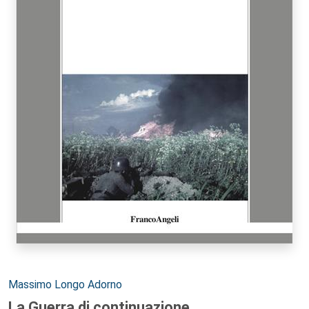
Autori:
Massimo Longo Adorno
La Guerra di continuazione