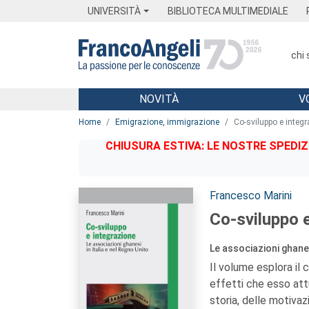
Menu
Main content
Footer
Menu
UNIVERSITÀ
BIBLIOTECA MULTIMEDIALE
chi
NOVITÀ
V
Main content
Home
Emigrazione, immigrazione
Co-sviluppo e integ
CHIUSURA ESTIVA: LE NOSTRE SPEDIZ
Autori:
Francesco Marini
Co-sviluppo 
Le associazioni ghanes
Il volume esplora il 
effetti che esso attu
storia, delle motivaz