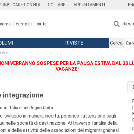
EN
PUBBLICARE CON NOI
COLLANE
APPUNTAMENTI
Ricer
 siamo
contatti
aiuto
OLUMI
RIVISTE
Cerca:
razione
IONI VERRANNO SOSPESE PER LA PAUSA ESTIVA DAL 30 LU
VACANZE!
e integrazione
i in Italia e nel Regno Unito
co-sviluppo in maniera inedita, ponendo l’attenzione sugli
a nelle società di destinazione. Attraverso l’analisi della
ioni e delle attività delle associazioni dei migranti ghanesi