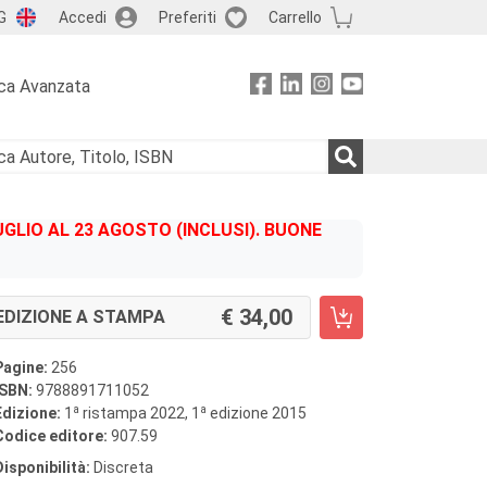
G
Accedi
Preferiti
Carrello
ca Avanzata
GLIO AL 23 AGOSTO (INCLUSI). BUONE
34,00
EDIZIONE A STAMPA
Pagine:
256
ISBN:
9788891711052
a
a
Edizione:
1
ristampa 2022, 1
edizione 2015
Codice editore:
907.59
Disponibilità:
Discreta