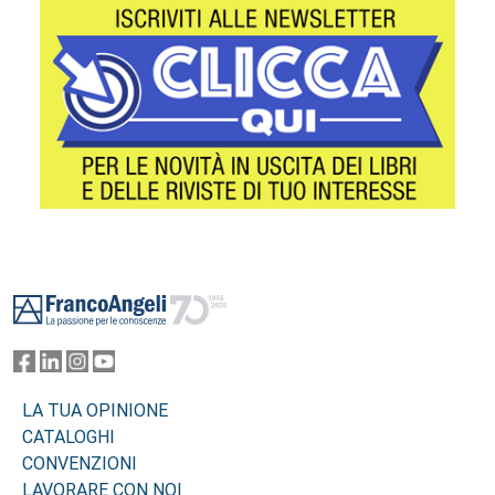
Footer
LA TUA OPINIONE
CATALOGHI
CONVENZIONI
LAVORARE CON NOI