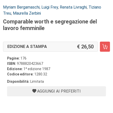
Autori:
Myriam Bergamaschi
,
Luigi Frey
,
Renata Livraghi
,
Tiziano
Treu
,
Maurella Zerbini
Comparable worth e segregazione del
lavoro femminile
26,50
EDIZIONE A STAMPA
Pagine:
176
ISBN:
9788820423667
a
Edizione:
1
edizione 1987
Codice editore:
1280.32
Disponibilità:
Limitata
AGGIUNGI AI PREFERITI