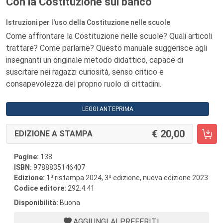
Con la Costituzione sul banco
Istruzioni per l'uso della Costituzione nelle scuole
Come affrontare la Costituzione nelle scuole? Quali articoli
trattare? Come parlarne? Questo manuale suggerisce agli
insegnanti un originale metodo didattico, capace di
suscitare nei ragazzi curiosità, senso critico e
consapevolezza del proprio ruolo di cittadini.
LEGGI ANTEPRIMA
20,00
EDIZIONE A STAMPA
Pagine:
138
ISBN:
9788835146407
a
a
Edizione:
1
ristampa 2024, 3
edizione, nuova edizione 2023
Codice editore:
292.4.41
Disponibilità:
Buona
AGGIUNGI AI PREFERITI