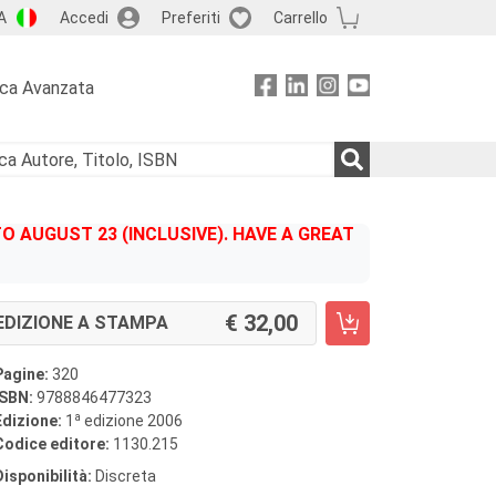
A
Accedi
Preferiti
Carrello
rca Avanzata
 AUGUST 23 (INCLUSIVE). HAVE A GREAT
32,00
EDIZIONE A STAMPA
Pagine:
320
ISBN:
9788846477323
a
Edizione:
1
edizione 2006
Codice editore:
1130.215
Disponibilità:
Discreta