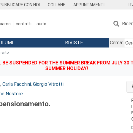
IT
PUBBLICARE CON NOI
COLLANE
APPUNTAMENTI
Rice
 siamo
contatti
aiuto
OLUMI
RIVISTE
Cerca:
mento.
BE SUSPENDED FOR THE SUMMER BREAK FROM JULY 30 TO
SUMMER HOLIDAY!
e
,
Carla Facchini
,
Giorgio Vitrotti
ne Nestore
l pensionamento.