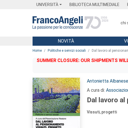
Menu
Main content
Footer
Menu
UNIVERSITÀ
BIBLIOTECA MULTIMEDIALE
chi
NOVITÀ
V
Main content
Home
Politiche e servizi sociali
Dal lavoro al pensiona
SUMMER CLOSURE: OUR SHIPMENTS WILL 
Autori:
Antonietta Albanes
A cura di:
Associazio
Dal lavoro a
Vissuti, progetti