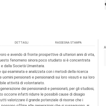
DETTAGLI
RASSEGNA STAMPA
A
oro e avendo di fronte prospettive di ulteriori anni di vita,
u questo fenomeno sinora poco studiato si è concentrata
e dalla Società Umanitaria.
 qui esaminata e analizzata con i metodi della ricerca
uomini pensionati e pensionandi sui loro vissuti e sui loro
ile attività di volontariato.
enerazione dei pensionandi e pensionati, per gli studiosi,
to occorre infatti ridurre le possibili cause di disagio
tutti valorizzare il grande potenziale di risorse che i
à, possono offrire alle generazioni che si susseguono, ai