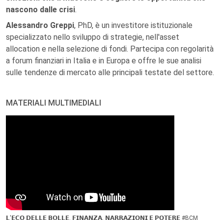
nascono dalle crisi
.
Alessandro Greppi
, PhD, è un investitore istituzionale
specializzato nello sviluppo di strategie, nell'asset
allocation e nella selezione di fondi. Partecipa con regolarità
a forum finanziari in Italia e in Europa e offre le sue analisi
sulle tendenze di mercato alle principali testate del settore.
MATERIALI MULTIMEDIALI
𝗟'𝗘𝗖𝗢 𝗗𝗘𝗟𝗟𝗘 𝗕𝗢𝗟𝗟𝗘. 𝗙𝗜𝗡𝗔𝗡𝗭𝗔, 𝗡𝗔𝗥𝗥𝗔𝗭𝗜𝗢𝗡𝗜 𝗘 𝗣𝗢𝗧𝗘𝗥𝗘 #BCM