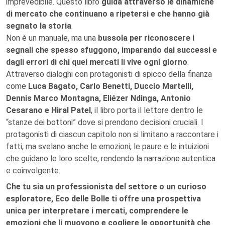
imprevedibile. Questo libro
guida attraverso le dinamiche
di mercato che continuano a ripetersi e che hanno già
segnato la storia
.
Non è un manuale, ma una
bussola per riconoscere i
segnali che spesso sfuggono, imparando dai successi e
dagli errori di chi quei mercati li vive ogni giorno
.
Attraverso dialoghi con protagonisti di spicco della finanza
come
Luca Bagato, Carlo Benetti, Duccio Martelli,
Dennis Marco Montagna, Eliézer Ndinga, Antonio
Cesarano e Hiral Patel
, il libro porta il lettore dentro le
“stanze dei bottoni” dove si prendono decisioni cruciali. I
protagonisti di ciascun capitolo non si limitano a raccontare i
fatti, ma svelano anche le emozioni, le paure e le intuizioni
che guidano le loro scelte, rendendo la narrazione autentica
e coinvolgente.
Che tu sia un professionista del settore o un curioso
esploratore, Eco delle Bolle ti offre una prospettiva
unica per interpretare i mercati, comprendere le
emozioni che li muovono e cogliere le opportunità che