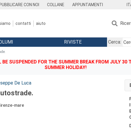
IT
PUBBLICARE CON NOI
COLLANE
APPUNTAMENTI
Rice
 siamo
contatti
aiuto
OLUMI
RIVISTE
Cerca:
ade.
BE SUSPENDED FOR THE SUMMER BREAK FROM JULY 30 TO
SUMMER HOLIDAY!
useppe De Luca
utostrade.
 Firenze-mare