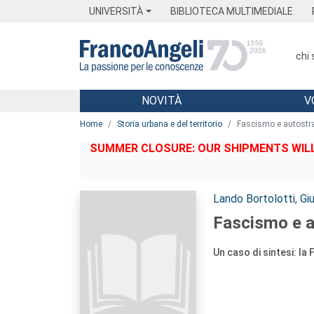
Menu
Main content
Footer
Menu
UNIVERSITÀ
BIBLIOTECA MULTIMEDIALE
chi
NOVITÀ
V
Main content
Home
Storia urbana e del territorio
Fascismo e autostr
SUMMER CLOSURE: OUR SHIPMENTS WILL 
Autori:
Lando Bortolotti
,
Gi
Fascismo e a
Un caso di sintesi: la