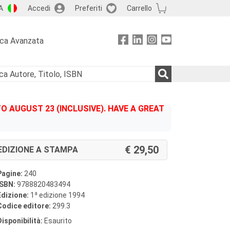
A
Accedi
Preferiti
Carrello
rca Avanzata
 AUGUST 23 (INCLUSIVE). HAVE A GREAT
29,50
EDIZIONE A STAMPA
Pagine:
240
ISBN:
9788820483494
a
Edizione:
1
edizione 1994
Codice editore:
299.3
Disponibilità:
Esaurito