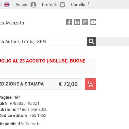
G
Accedi
Preferiti
Carrello
ca Avanzata
GLIO AL 23 AGOSTO (INCLUSI). BUONE
72,00
EDIZIONE A STAMPA
Pagine:
484
ISBN:
9788835193821
a
Edizione:
1
edizione 2026
Codice editore:
365.1352
Disponibilità:
Discreta