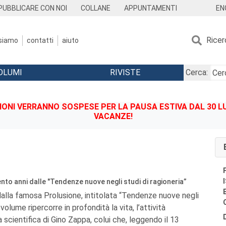
EN
PUBBLICARE CON NOI
COLLANE
APPUNTAMENTI
Ricer
 siamo
contatti
aiuto
OLUMI
RIVISTE
Cerca:
IONI VERRANNO SOSPESE PER LA PAUSA ESTIVA DAL 30 LU
VACANZE!
cento anni dalle "Tendenze nuove negli studi di ragioneria”
dalla famosa Prolusione, intitolata “Tendenze nuove negli
l volume ripercorre in profondità la vita, l’attività
scientifica di Gino Zappa, colui che, leggendo il 13