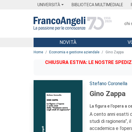
Menu
Main content
Footer
Menu
UNIVERSITÀ
BIBLIOTECA MULTIMEDIALE
chi
NOVITÀ
V
Main content
Home
Economia e gestione aziendale
Gino Zappa
CHIUSURA ESTIVA: LE NOSTRE SPEDIZ
Autori:
Stefano Coronella
Gino Zappa
La figura e l’opera a 
A cento anni esatti 
studi di ragioneria”, i
accademica e l’opera 