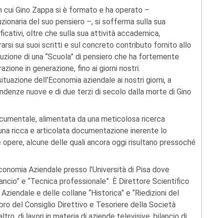
n cui Gino Zappa si è formato e ha operato –
zionaria del suo pensiero –, si sofferma sulla sua
ificativi, oltre che sulla sua attività accademica,
arsi sui suoi scritti e sul concreto contributo fornito allo
ituzione di una “Scuola” di pensiero che ha fortemente
zione in generazione, fino ai giorni nostri.
situazione dell’Economia aziendale ai nostri giorni, a
endenze nuove e di due terzi di secolo dalla morte di Gino
ocumentale, alimentata da una meticolosa ricerca
 una ricca e articolata documentazione inerente lo
e opere, alcune delle quali ancora oggi risultano pressoché
conomia Aziendale presso l’Università di Pisa dove
ilancio” e “Tecnica professionale”. È Direttore Scientifico
 Aziendale e delle collane “Historica” e “Riedizioni del
ro del Consiglio Direttivo e Tesoriere della Società
altro, di lavori in materia di aziende televisive, bilancio di