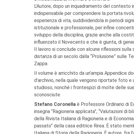
L’Autore, dopo un inquadramento del contesto i
indispensabile per comprendere la portata rivolu
esperienza di vita, suddividendola in periodi sign
istituzionale e professionale, per infine concentr
sviluppo della disciplina, grazie anche alla cost
influenzato il Novecento e che è giunta, di genera
Il lavoro si conclude con alcune riflessioni sulla 
distanza di un secolo dalla “Prolusione” sulle T
Zappa.
Il volume è arricchito da un’ampia Appendice d
d’archivio, nella quale vengono riportate foto e
studioso, nonché i frontespizi di molte delle su
sconosciute.
Stefano Coronella
è Professore Ordinario di E
insegna “Ragioneria applicata”, “Valutazioni di b
della Rivista Italiana di Ragioneria e di Economia
passato” della casa editrice Rirea. È stato memb
Italiana di Storia della Ragioneria. È autore, fra l’