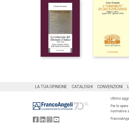
Footer
LA TUA OPINIONE
CATALOGHI
CONVENZIONI
Ultimo agg
Per le opere
normativa su
FrancoAngel