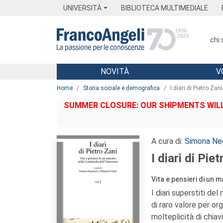
Menu
Main content
Footer
Menu
UNIVERSITÀ
BIBLIOTECA MULTIMEDIALE
chi
NOVITÀ
V
Main content
Home
Storia sociale e demografica
I diari di Pietro Zani
SUMMER CLOSURE: OUR SHIPMENTS WILL 
A cura di:
Simona Ne
I diari di Piet
Vita e pensieri di un
I diari superstiti d
di raro valore per or
molteplicità di chiavi