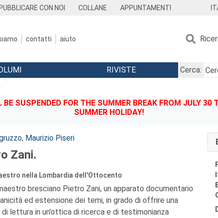
IT
PUBBLICARE CON NOI
COLLANE
APPUNTAMENTI
Rice
 siamo
contatti
aiuto
OLUMI
RIVISTE
Cerca:
.
BE SUSPENDED FOR THE SUMMER BREAK FROM JULY 30 TO
SUMMER HOLIDAY!
gruzzo
,
Maurizio Piseri
ro Zani.
 maestro nella Lombardia dell'Ottocento
el maestro bresciano Pietro Zani, un apparato documentario
ganicità ed estensione dei temi, in grado di offrire una
 di lettura in un’ottica di ricerca e di testimonianza