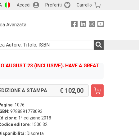
A
Accedi
Preferiti
Carrello
rca Avanzata
 AUGUST 23 (INCLUSIVE). HAVE A GREAT
102,00
EDIZIONE A STAMPA
Pagine:
1076
ISBN:
9788891778093
a
Edizione:
1
edizione 2018
Codice editore:
1500.32
Disponibilità:
Discreta