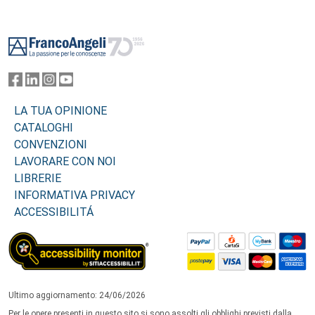
Footer
LA TUA OPINIONE
CATALOGHI
CONVENZIONI
LAVORARE CON NOI
LIBRERIE
INFORMATIVA PRIVACY
ACCESSIBILITÁ
Ultimo aggiornamento: 24/06/2026
Per le opere presenti in questo sito si sono assolti gli obblighi previsti dalla