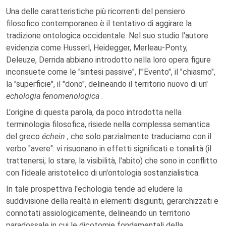
Una delle caratteristiche più ricorrenti del pensiero
filosofico contemporaneo è il tentativo di aggirare la
tradizione ontologica occidentale. Nel suo studio l'autore
evidenzia come Husserl, Heidegger, Merleau-Ponty,
Deleuze, Derrida abbiano introdotto nella loro opera figure
inconsuete come le "sintesi passive", l'"Evento", il "chiasmo",
la "superficie", il "dono", delineando il territorio nuovo di un'
echologia fenomenologica
.
L'origine di questa parola, da poco introdotta nella
terminologia filosofica, risiede nella complessa semantica
del greco
échein
, che solo parzialmente traduciamo con il
verbo "avere": vi risuonano in effetti significati e tonalità (il
trattenersi, lo stare, la visibilità, l'abito) che sono in conflitto
con l'ideale aristotelico di un'ontologia sostanzialistica.
In tale prospettiva l'echologia tende ad eludere la
suddivisione della realtà in elementi disgiunti, gerarchizzati e
connotati assiologicamente, delineando un territorio
paradossale in cui le dicotomie fondamentali della