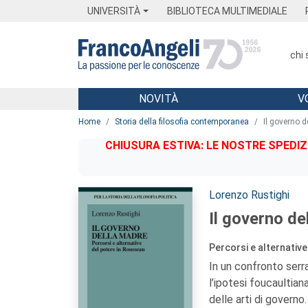
Menu
Main content
Footer
Menu
UNIVERSITÀ
BIBLIOTECA MULTIMEDIALE
chi
NOVITÀ
V
Main content
Home
Storia della filosofia contemporanea
Il governo d
CHIUSURA ESTIVA: LE NOSTRE SPEDIZ
Autori:
Lorenzo Rustighi
Il governo de
Percorsi e alternativ
In un confronto serr
l’ipotesi foucaultia
delle arti di governo.