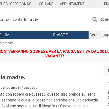
EN
PUBBLICARE CON NOI
COLLANE
APPUNTAMENTI
Ricer
 siamo
contatti
aiuto
OLUMI
RIVISTE
Cerca:
ella madre.
IONI VERRANNO SOSPESE PER LA PAUSA ESTIVA DAL 30 LU
VACANZE!
lla madre.
e del potere in Rousseau
ato con l’opera di Rousseau, questo libro prende sul serio
na secondo la quale lo Stato non sarebbe che una peripezia
 Il volume segue quindi il filosofo di Ginevra nella sua