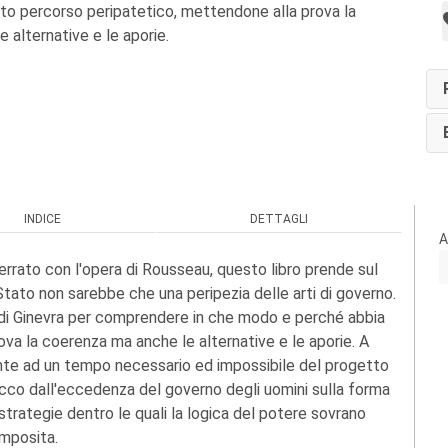
sto percorso peripatetico, mettendone alla prova la
 alternative e le aporie.
INDICE
DETTAGLI
A
errato con l'opera di Rousseau, questo libro prende sul
 Stato non sarebbe che una peripezia delle arti di governo.
fo di Ginevra per comprendere in che modo e perché abbia
va la coerenza ma anche le alternative e le aporie. A
onte ad un tempo necessario ed impossibile del progetto
co dall'eccedenza del governo degli uomini sulla forma
strategie dentro le quali la logica del potere sovrano
omposita.