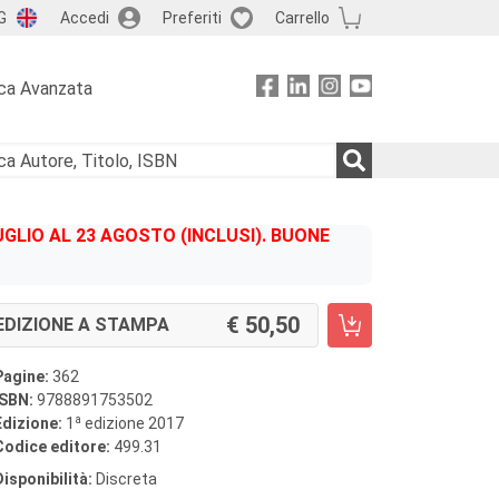
G
Accedi
Preferiti
Carrello
ca Avanzata
GLIO AL 23 AGOSTO (INCLUSI). BUONE
50,50
EDIZIONE A STAMPA
Pagine:
362
ISBN:
9788891753502
a
Edizione:
1
edizione 2017
Codice editore:
499.31
Disponibilità:
Discreta