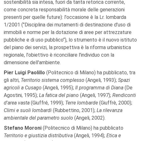
sostenibilità sia intesa, fuori da tanta retorica corrente,
come concreta responsabilità morale delle generazioni
presenti per quelle future): l'occasione è la Lr. lombarda
1/2001 ("Disciplina dei mutamenti di destinazione d'uso di
immobili e norme per la dotazione di aree per attrezzature
pubbliche e di uso pubblico"), lo strumento è il nuovo istituto
del piano dei servizi, la prospettiva è la riforma urbanistica
regionale, l'obiettivo è riconciliare l'individuo con la
dimensione dell'ambiente.
Pier Luigi Paolillo
(Politecnico di Milano) ha pubblicato, tra
gli altri,
Territorio sistema complesso
(Angeli, 1993);
Spazi
agricoli a Cusago
(Angeli, 1995);
Il programma di Diana
(De
Agostini, 1995);
La fatica del piano
(Angeli, 1997);
Rendiconti
d'area vasta
(Giuffré, 1999);
Terre lombarde
(Giuffrè, 2000);
Climi e suoli lombardi
(Rubbettino, 2001);
La rilevanza
ambientale del parametro suolo
(Angeli, 2002).
Stefano Moroni
(Politecnico di Milano) ha pubblicato
Territorio e giustizia distributiva
(Angeli, 1994);
Etica e