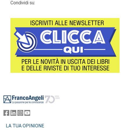
Condividi su:
Footer
LA TUA OPINIONE