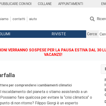
EN
PUBBLICARE CON NOI
COLLANE
APPUNTAMENTI
Ricer
 siamo
contatti
aiuto
OLUMI
RIVISTE
Cerca:
IONI VERRANNO SOSPESE PER LA PAUSA ESTIVA DAL 30 LU
VACANZE!
arfalla
ettere per comprendere i cambiamenti climatici
il riscaldamento del pianeta o stiamo assistendo a un
ossiamo fare qualcosa per evitare la “crisi climatica” o
punto di non ritorno? Filippo Giorgi è un esperto