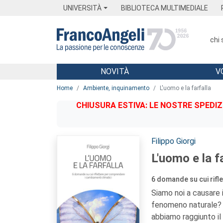
Menu
Main content
Footer
Menu
UNIVERSITÀ
BIBLIOTECA MULTIMEDIALE
chi
NOVITÀ
V
Main content
Home
Ambiente, inquinamento
L'uomo e la farfalla
CHIUSURA ESTIVA: LE NOSTRE SPEDIZ
Autori:
Filippo Giorgi
L'uomo e la f
6 domande su cui rifl
Siamo noi a causare 
fenomeno naturale? P
abbiamo raggiunto il 