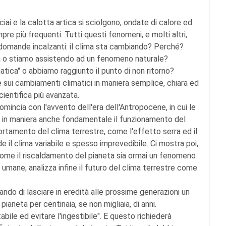
cciai e la calotta artica si sciolgono, ondate di calore ed
re più frequenti. Tutti questi fenomeni, e molti altri,
 domande incalzanti: il clima sta cambiando? Perché?
ta o stiamo assistendo ad un fenomeno naturale?
atica" o abbiamo raggiunto il punto di non ritorno?
sui cambiamenti climatici in maniera semplice, chiara ed
cientifica più avanzata.
mincia con l'avvento dell'era dell'Antropocene, in cui le
e in maniera anche fondamentale il funzionamento del
ortamento del clima terrestre, come l'effetto serra ed il
e il clima variabile e spesso imprevedibile. Ci mostra poi,
come il riscaldamento del pianeta sia ormai un fenomeno
 umane; analizza infine il futuro del clima terrestre come
ando di lasciare in eredità alle prossime generazioni un
 pianeta per centinaia, se non migliaia, di anni.
bile ed evitare l'ingestibile". E questo richiederà