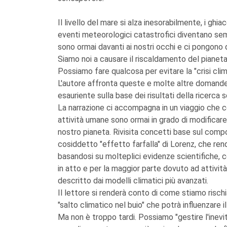
Il livello del mare si alza inesorabilmente, i ghia
eventi meteorologici catastrofici diventano semp
sono ormai davanti ai nostri occhi e ci pongono
Siamo noi a causare il riscaldamento del piane
Possiamo fare qualcosa per evitare la "crisi clim
L'autore affronta queste e molte altre domande 
esauriente sulla base dei risultati della ricerca s
La narrazione ci accompagna in un viaggio che co
attività umane sono ormai in grado di modificar
nostro pianeta. Rivisita concetti base sul comp
cosiddetto "effetto farfalla" di Lorenz, che rend
basandosi su molteplici evidenze scientifiche, 
in atto e per la maggior parte dovuto ad attività
descritto dai modelli climatici più avanzati.
Il lettore si renderà conto di come stiamo rischi
"salto climatico nel buio" che potrà influenzare il
Ma non è troppo tardi. Possiamo "gestire l'inevita