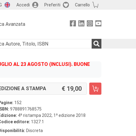
G
Accedi
Preferiti
Carrello
ca Avanzata
GLIO AL 23 AGOSTO (INCLUSI). BUONE
19,00
EDIZIONE A STAMPA
Pagine:
152
ISBN:
9788891768575
a
a
Edizione:
4
ristampa 2022, 1
edizione 2018
Codice editore:
1327.1
Disponibilità:
Discreta