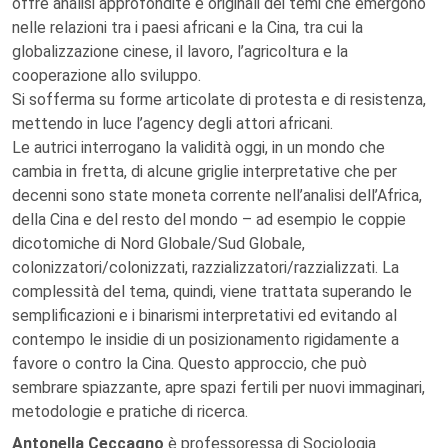
offre analisi approfondite e originali dei temi che emergono
nelle relazioni tra i paesi africani e la Cina, tra cui la
globalizzazione cinese, il lavoro, l’agricoltura e la
cooperazione allo sviluppo.
Si sofferma su forme articolate di protesta e di resistenza,
mettendo in luce l’agency degli attori africani.
Le autrici interrogano la validità oggi, in un mondo che
cambia in fretta, di alcune griglie interpretative che per
decenni sono state moneta corrente nell’analisi dell’Africa,
della Cina e del resto del mondo – ad esempio le coppie
dicotomiche di Nord Globale/Sud Globale,
colonizzatori/colonizzati, razzializzatori/razzializzati. La
complessità del tema, quindi, viene trattata superando le
semplificazioni e i binarismi interpretativi ed evitando al
contempo le insidie di un posizionamento rigidamente a
favore o contro la Cina. Questo approccio, che può
sembrare spiazzante, apre spazi fertili per nuovi immaginari,
metodologie e pratiche di ricerca.
Antonella Ceccagno
è professoressa di Sociologia