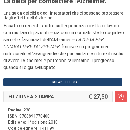
La dieta per combattere l'Alzheimer.
Una guida dei cibi e degli integratori che ci possono proteggere
dagli effetti dell'Alzheimer
Basato su recenti studi e sull’esperienza diretta di lavoro
con migliaia di pazienti – sia con un normale stato cognitivo
sia nelle fasi iniziali dell’Alzheimer –
LA DIETA PER
COMBATTERE L’ALZHEIMER
fornisce un programma
nutrizionale all’avanguardia che può aiutare a ridurre il rischio
di avere l’Alzheimer e potrebbe rallentarne il progresso
quando si è già sviluppato.
LEGGI ANTEPRIMA
27,50
EDIZIONE A STAMPA
Pagine:
238
ISBN:
9788891770400
a
Edizione:
1
edizione 2018
Codice editore:
1411.99