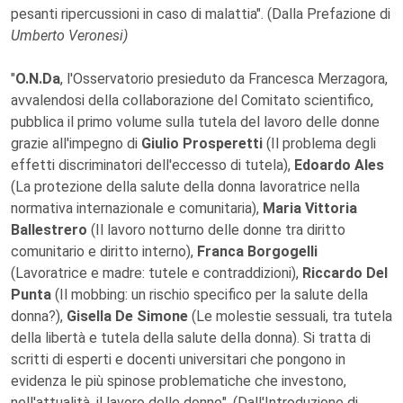
pesanti ripercussioni in caso di malattia". (Dalla Prefazione di
Umberto Veronesi)
"
O.N.Da
, l'Osservatorio presieduto da Francesca Merzagora,
avvalendosi della collaborazione del Comitato scientifico,
pubblica il primo volume sulla tutela del lavoro delle donne
grazie all'impegno di
Giulio Prosperetti
(Il problema degli
effetti discriminatori dell'eccesso di tutela),
Edoardo Ales
(La protezione della salute della donna lavoratrice nella
normativa internazionale e comunitaria),
Maria Vittoria
Ballestrero
(Il lavoro notturno delle donne tra diritto
comunitario e diritto interno),
Franca Borgogelli
(Lavoratrice e madre: tutele e contraddizioni),
Riccardo Del
Punta
(Il mobbing: un rischio specifico per la salute della
donna?),
Gisella De Simone
(Le molestie sessuali, tra tutela
della libertà e tutela della salute della donna). Si tratta di
scritti di esperti e docenti universitari che pongono in
evidenza le più spinose problematiche che investono,
nell'attualità, il lavoro delle donne". (Dall'Introduzione di