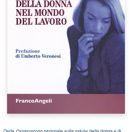
Autori:
Onda, Osservatorio nazionale sulla salute della donna e di