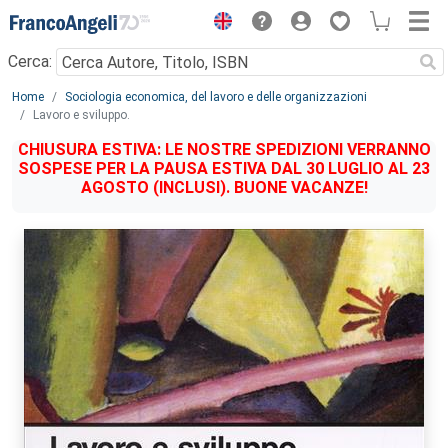
Menu
Cerca:
Main content
Home
Sociologia economica, del lavoro e delle organizzazioni
Lavoro e sviluppo.
CHIUSURA ESTIVA: LE NOSTRE SPEDIZIONI VERRANNO
SOSPESE PER LA PAUSA ESTIVA DAL 30 LUGLIO AL 23
AGOSTO (INCLUSI). BUONE VACANZE!