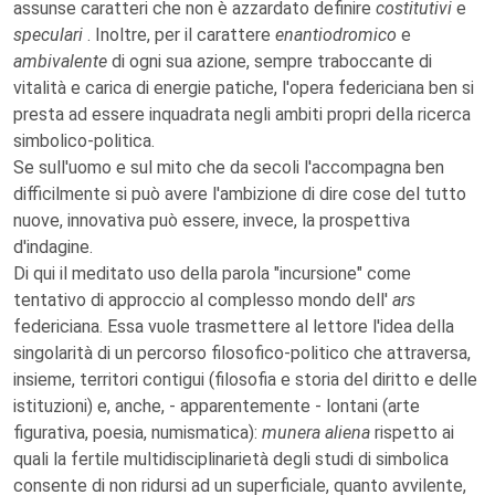
assunse caratteri che non è azzardato definire
costitutivi
e
speculari
. Inoltre, per il carattere
enantiodromico
e
ambivalente
di ogni sua azione, sempre traboccante di
vitalità e carica di energie patiche, l'opera federiciana ben si
presta ad essere inquadrata negli ambiti propri della ricerca
simbolico-politica.
Se sull'uomo e sul mito che da secoli l'accompagna ben
difficilmente si può avere l'ambizione di dire cose del tutto
nuove, innovativa può essere, invece, la prospettiva
d'indagine.
Di qui il meditato uso della parola "incursione" come
tentativo di approccio al complesso mondo dell'
ars
federiciana. Essa vuole trasmettere al lettore l'idea della
singolarità di un percorso filosofico-politico che attraversa,
insieme, territori contigui (filosofia e storia del diritto e delle
istituzioni) e, anche, - apparentemente - lontani (arte
figurativa, poesia, numismatica):
munera aliena
rispetto ai
quali la fertile multidisciplinarietà degli studi di simbolica
consente di non ridursi ad un superficiale, quanto avvilente,