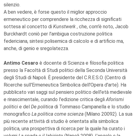
silenzio.
A ben vedere, è forse questo il miglior approccio
ermeneutico per comprendere la ricchezza di significati
sottesa al concetto di
Kunstwerk
, che, com'è noto, Jacob
Burckhardt coniò per l'ambigua costruzione politica
federiciana, sintesi polisemica di calcolo e di artificio ma,
anche, di genio e sregolatezza.
Antimo Cesaro
è docente di Scienza e filosofia politica
presso la Facoltà di Studi politici della Seconda Università
degli Studi di Napoli. È presidente del C.R.E.S.O. (Centro di
Ricerche sull'Ermeneutica Simbolica dell'Opera d'arte). Ha
pubblicato vari saggi sul pensiero politico dell'età medievale
e rinascimentale, curando l'edizione critica degli
Aforismi
politici
e del
De politica
di Tommaso Campanella e lo studio
monografico
La politica come scienza
(Milano 20092). La sua
più recente attività di studio è orientata alla simbolica
politica, una prospettiva di ricerca per la quale ha curato i
volumi
La spada e il labirinto
(Napoli 2008),
L'angelo e la