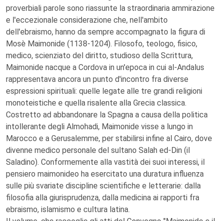
proverbiali parole sono riassunte la straordinaria ammirazione
e l'eccezionale considerazione che, nell'ambito
dell'ebraismo, hanno da sempre accompagnato la figura di
Mosè Maimonide (1138-1204). Filosofo, teologo, fisico,
medico, scienziato del diritto, studioso della Scrittura,
Maimonide nacque a Cordova in un'epoca in cui al-Andalus
rappresentava ancora un punto d'incontro fra diverse
espressioni spirituali: quelle legate alle tre grandi religioni
monoteistiche e quella risalente alla Grecia classica.
Costretto ad abbandonare la Spagna a causa della politica
intollerante degli Almohadi, Maimonide visse a lungo in
Marocco e a Gerusalemme, per stabilirsi infine al Cairo, dove
divenne medico personale del sultano Salah ed-Din (il
Saladino). Conformemente alla vastità dei suoi interessi, il
pensiero maimonideo ha esercitato una duratura influenza
sulle più svariate discipline scientifiche e letterarie: dalla
filosofia alla giurisprudenza, dalla medicina ai rapporti fra
ebraismo, islamismo e cultura latina.