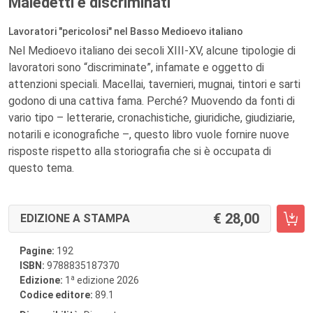
Maledetti e discriminati
Lavoratori "pericolosi" nel Basso Medioevo italiano
Nel Medioevo italiano dei secoli XIII-XV, alcune tipologie di
lavoratori sono “discriminate”, infamate e oggetto di
attenzioni speciali. Macellai, tavernieri, mugnai, tintori e sarti
godono di una cattiva fama. Perché? Muovendo da fonti di
vario tipo – letterarie, cronachistiche, giuridiche, giudiziarie,
notarili e iconografiche –, questo libro vuole fornire nuove
risposte rispetto alla storiografia che si è occupata di
questo tema.
28,00
EDIZIONE A STAMPA
Pagine:
192
ISBN:
9788835187370
a
Edizione:
1
edizione 2026
Codice editore:
89.1