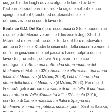
soggetti e dei luoghi dove svolgono la loro attività –
l’osteria, la beccheria, il mulino - la ragione autentica che
spinge le autorità, laiche ed ecclesiastiche, alla
demonizzazione di questi lavoratori.
Beatrice G.M. Del Bo
è professoressa di Storia economica
e sociale del Medioevo presso l’Università degli Studi di
Milano ed è co-curatrice della festa del libro medievale e
antico di Saluzzo. Studia le dinamiche della discriminazione e
dell’emarginazione che nel passato hanno colpito donne,
lavoratori, forestieri, schiave/i e poveri. Tra le sue
monografie:
Tutto in una notte. Una storia insonne del
Medioevo
(il Mulino, 2026);
Arsenico e altri veleni. Una storia
letale del Medioevo
(il Mulino, 2024);
L’età del lume. Una
storia della luce nel Medioevo
(il Mulino, 2023). Per i tipi di
FrancoAngeli è autrice di
Il valore di un castello. Il controllo
del territorio in Valle d’Aosta fra XIII e XV secolo
(2016);
curatrice di
Carne e macellai tra Italia e Spagna nel
Medioevo. Economia, politica, società
(con I. Santos Salazar,