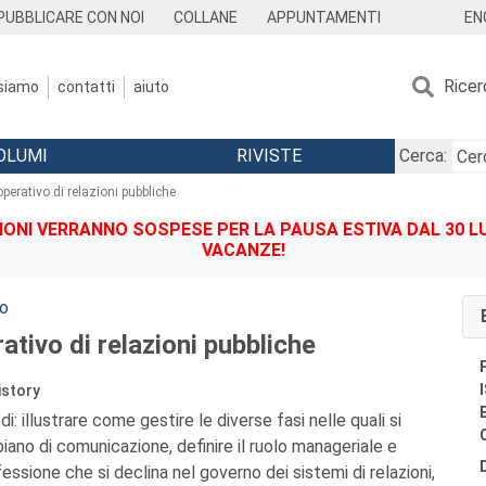
EN
PUBBLICARE CON NOI
COLLANE
APPUNTAMENTI
Ricer
 siamo
contatti
aiuto
OLUMI
RIVISTE
Cerca:
erativo di relazioni pubbliche
IONI VERRANNO SOSPESE PER LA PAUSA ESTIVA DAL 30 LU
VACANZE!
to
tivo di relazioni pubbliche
istory
i: illustrare come gestire le diverse fasi nelle quali si
piano di comunicazione, definire il ruolo manageriale e
essione che si declina nel governo dei sistemi di relazioni,