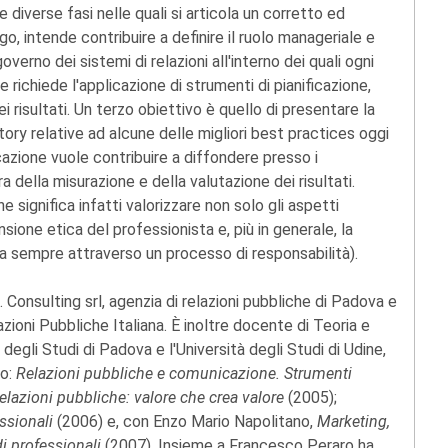
 diverse fasi nelle quali si articola un corretto ed
o, intende contribuire a definire il ruolo manageriale e
verno dei sistemi di relazioni all'interno dei quali ogni
richiede l'applicazione di strumenti di pianificazione,
i risultati. Un terzo obiettivo è quello di presentare la
ry relative ad alcune delle migliori best practices oggi
cazione vuole contribuire a diffondere presso i
ra della misurazione e della valutazione dei risultati.
 significa infatti valorizzare non solo gli aspetti
ione etica del professionista e, più in generale, la
a sempre attraverso un processo di responsabilità).
R. Consulting srl, agenzia di relazioni pubbliche di Padova e
zioni Pubbliche Italiana. È inoltre docente di Teoria e
 degli Studi di Padova e l'Università degli Studi di Udine,
to:
Relazioni pubbliche e comunicazione. Strumenti
elazioni pubbliche: valore che crea valore
(2005);
essionali
(2006) e, con Enzo Mario Napolitano,
Marketing,
i professionali
(2007). Insieme a Francesco Peraro ha