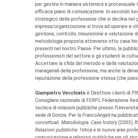
per gestire in maniera sistemica e processuale le
efficace piano di comunicazione. In secondo luog
strategico della professione che si declina nel go
impresa/organizzazione si trova ad operare e che 
gestione, controllo, misurazione e valutazione de
metodologia proposta attraverso otto case histo
presenti nel nostro Paese. Per ultimo, la pubbli
professionisti del settore e gli studenti la cultu
Accettare la sfida del metodo e della valutazione
manageriali della professione, ma anche la dimens
reputazione della professione stessa (che pass
Giampietro Vecchiato
è Direttore clienti di P.
Consigliere nazionale di FERPI, Federazione Rela
tecnica di relazioni pubbliche presso l'Università
sede di Gorizia. Per la FrancoAngeli ha pubblica
concettuali. Metodologia. Case history
(2003);
R
Relazioni pubbliche: l'etica e le nuove aree prof
comunicazione e relazioni pubbliche per gli stud