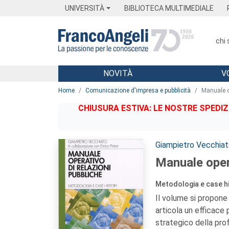
Menu
Main content
Footer
Menu
UNIVERSITÀ
BIBLIOTECA MULTIMEDIALE
chi
NOVITÀ
V
Main content
Home
Comunicazione d'impresa e pubblicità
Manuale op
CHIUSURA ESTIVA: LE NOSTRE SPEDIZ
Autori:
Giampietro Vecchia
Manuale opera
Metodologia e case h
Il volume si propone d
articola un efficace 
strategico della prof