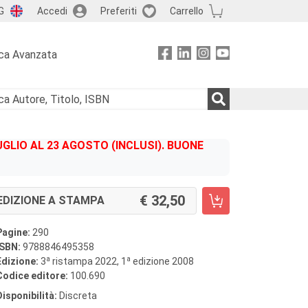
G
Accedi
Preferiti
Carrello
ca Avanzata
GLIO AL 23 AGOSTO (INCLUSI). BUONE
32,50
EDIZIONE A STAMPA
Pagine:
290
ISBN:
9788846495358
a
a
Edizione:
3
ristampa 2022, 1
edizione 2008
Codice editore:
100.690
Disponibilità:
Discreta