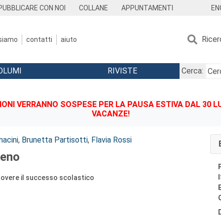
EN
PUBBLICARE CON NOI
COLLANE
APPUNTAMENTI
Ricer
 siamo
contatti
aiuto
OLUMI
RIVISTE
Cerca:
IONI VERRANNO SOSPESE PER LA PAUSA ESTIVA DAL 30 LU
VACANZE!
nacini
,
Brunetta Partisotti
,
Flavia Rossi
meno
overe il successo scolastico