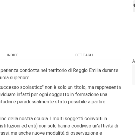
INDICE
DETTAGLI
A
erienza condotta nel territorio di Reggio Emilia durante
uola superiore.
 successo scolastico" non è solo un titolo, ma rappresenta
iduare infatti per ogni soggetto in formazione una
titudini è paradossalmente stato possibile a partire
ne della nostra scuola. I molti soggetti coinvolti in
tituzioni ed enti) non solo hanno condiviso un'attività di
prassi, ma anche nuove modalità di osservazione e