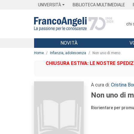
Menu
Main content
Footer
Menu
UNIVERSITÀ
BIBLIOTECA MULTIMEDIALE
chi
NOVITÀ
V
Main content
Home
Infanzia, adolescenza
Non uno di meno
CHIUSURA ESTIVA: LE NOSTRE SPEDIZ
A cura di:
Cristina Bo
Non uno di 
Riorientare per promu