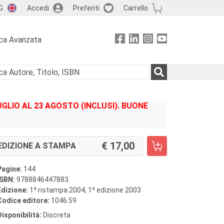
G
Accedi
Preferiti
Carrello
ca Avanzata
GLIO AL 23 AGOSTO (INCLUSI). BUONE
17,00
EDIZIONE A STAMPA
Pagine:
144
ISBN:
9788846447883
a
a
Edizione:
1
ristampa 2004, 1
edizione 2003
Codice editore:
1046.59
Disponibilità:
Discreta