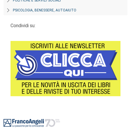
POLITICHE E SERVIZI SOCIALI
PSICOLOGIA, BENESSERE, AUTOAIUTO
Condividi su:
Footer