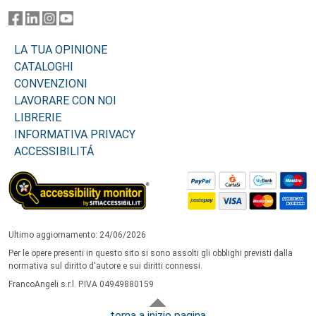
LA TUA OPINIONE
CATALOGHI
CONVENZIONI
LAVORARE CON NOI
LIBRERIE
INFORMATIVA PRIVACY
ACCESSIBILITÁ
Ultimo aggiornamento: 24/06/2026
Per le opere presenti in questo sito si sono assolti gli obblighi previsti dalla
normativa sul diritto d'autore e sui diritti connessi.
FrancoAngeli s.r.l. P.IVA 04949880159
torna a inizio pagina