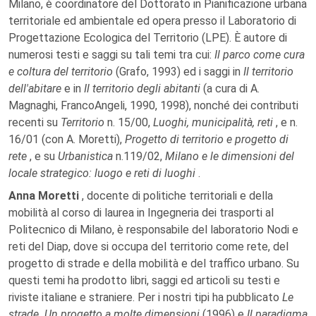
Milano, è coordinatore del Dottorato in Pianificazione urbana
territoriale ed ambientale ed opera presso il Laboratorio di
Progettazione Ecologica del Territorio (LPE). È autore di
numerosi testi e saggi su tali temi tra cui:
Il parco come cura
e coltura del territorio
(Grafo, 1993) ed i saggi in
Il territorio
dell'abitare
e in
Il territorio degli abitanti
(a cura di A.
Magnaghi, FrancoAngeli, 1990, 1998), nonché dei contributi
recenti su
Territorio
n. 15/00,
Luoghi, municipalità, reti
,
e n.
16/01 (con A. Moretti),
Progetto di territorio e progetto di
rete
, e su
Urbanistica
n.119/02,
Milano e le dimensioni del
locale strategico: luogo e reti di luoghi
.
Anna Moretti
, docente di politiche territoriali e della
mobilità al corso di laurea in Ingegneria dei trasporti al
Politecnico di Milano, è responsabile del laboratorio Nodi e
reti del Diap, dove si occupa del territorio come rete, del
progetto di strade e della mobilità e del traffico urbano. Su
questi temi ha prodotto libri, saggi ed articoli su testi e
riviste italiane e straniere. Per i nostri tipi ha pubblicato
Le
strade. Un progetto a molte dimensioni
(1996) e
Il paradigma