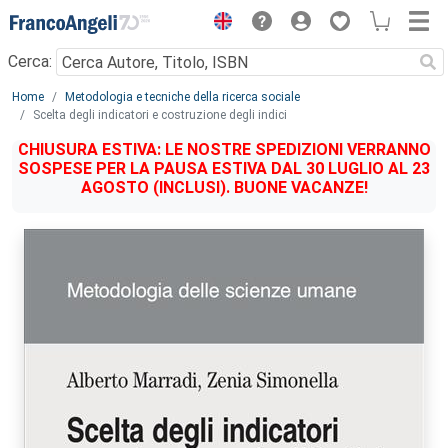
Menu
Cerca:
Main content
Home
Metodologia e tecniche della ricerca sociale
Scelta degli indicatori e costruzione degli indici
CHIUSURA ESTIVA: LE NOSTRE SPEDIZIONI VERRANNO
SOSPESE PER LA PAUSA ESTIVA DAL 30 LUGLIO AL 23
AGOSTO (INCLUSI). BUONE VACANZE!