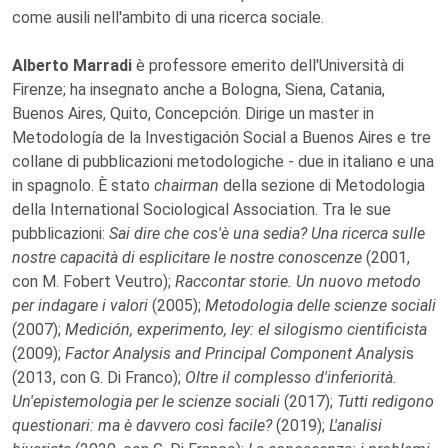
come ausili nell'ambito di una ricerca sociale.
Alberto Marradi
è professore emerito dell'Università di
Firenze; ha insegnato anche a Bologna, Siena, Catania,
Buenos Aires, Quito, Concepción. Dirige un master in
Metodología de la Investigación Social a Buenos Aires e tre
collane di pubblicazioni metodologiche - due in italiano e una
in spagnolo. È stato
chairman
della sezione di Metodologia
della International Sociological Association. Tra le sue
pubblicazioni:
Sai dire che cos'è una sedia? Una ricerca sulle
nostre capacità di esplicitare le nostre conoscenze
(2001,
con M. Fobert Veutro);
Raccontar storie. Un nuovo metodo
per indagare i valori
(2005);
Metodologia delle scienze sociali
(2007);
Medición, experimento, ley: el silogismo cientificista
(2009);
Factor Analysis and Principal Component Analysi
s
(2013, con G. Di Franco);
Oltre il complesso d'inferiorità.
Un'epistemologia per le scienze sociali
(2017);
Tutti redigono
questionari: ma è davvero così facile?
(2019);
L'analisi