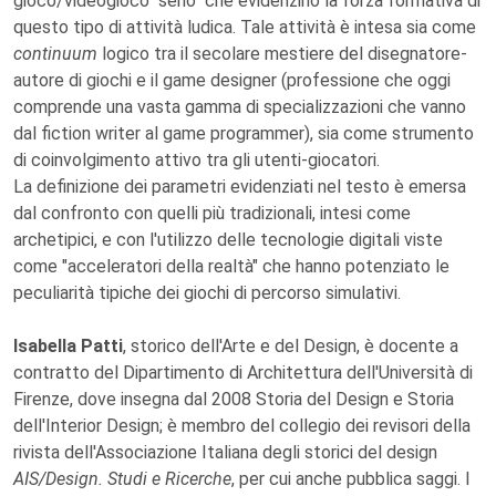
gioco/videogioco "serio" che evidenzino la forza formativa di
questo tipo di attività ludica. Tale attività è intesa sia come
continuum
logico tra il secolare mestiere del disegnatore-
autore di giochi e il game designer (professione che oggi
comprende una vasta gamma di specializzazioni che vanno
dal fiction writer al game programmer), sia come strumento
di coinvolgimento attivo tra gli utenti-giocatori.
La definizione dei parametri evidenziati nel testo è emersa
dal confronto con quelli più tradizionali, intesi come
archetipici, e con l'utilizzo delle tecnologie digitali viste
come "acceleratori della realtà" che hanno potenziato le
peculiarità tipiche dei giochi di percorso simulativi.
Isabella Patti
, storico dell'Arte e del Design, è docente a
contratto del Dipartimento di Architettura dell'Università di
Firenze, dove insegna dal 2008 Storia del Design e Storia
dell'Interior Design; è membro del collegio dei revisori della
rivista dell'Associazione Italiana degli storici del design
AIS/Design. Studi e Ricerche
, per cui anche pubblica saggi. I