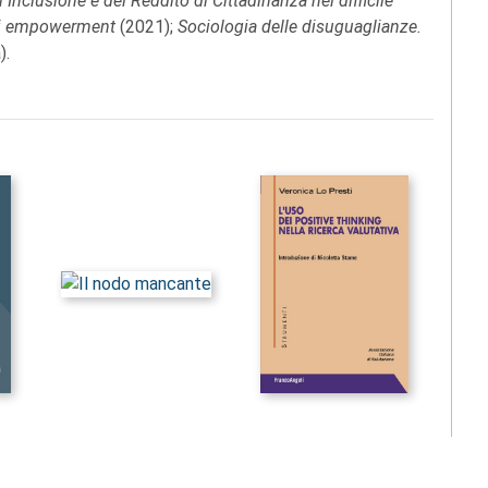
i Inclusione e del Reddito di Cittadinanza nel difficile
 di empowerment
(2021);
Sociologia delle disuguaglianze.
).