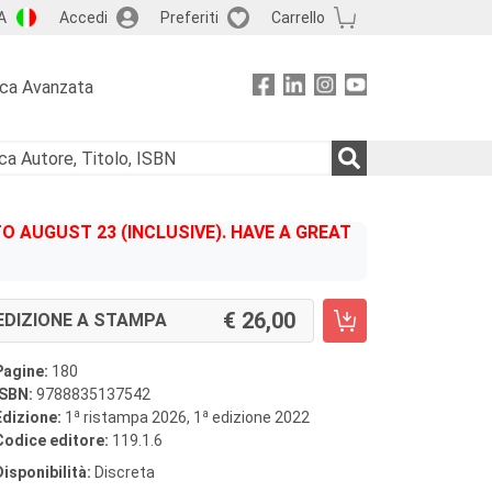
A
Accedi
Preferiti
Carrello
rca Avanzata
 AUGUST 23 (INCLUSIVE). HAVE A GREAT
26,00
EDIZIONE A STAMPA
Pagine:
180
ISBN:
9788835137542
a
a
Edizione:
1
ristampa 2026, 1
edizione 2022
Codice editore:
119.1.6
Disponibilità:
Discreta