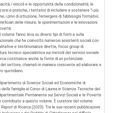
ità; i vincoli e le opportunità della condizionalità; le
corsi e pratiche; i tentativi di includere e sostenere "i più
ne, i privi di istruzione; l'emergere di fabbisogni formativi;
eficiari delle misure; le sperimentazioni e le innovazioni
povertà.
volume fanno leva su diversi tipi di fonti e sulla
 nazionale che ha coinvolto numerosi assistenti sociali con
ualitative e testimonianze dirette, focus group di
ura tecnico-specialistica sui metodi del servizio sociale.
erca costituisce anche la fonte di un potenziale
 del settore, chiamati in maniera crescente ad elaborare e
ro quotidiano.
 Dipartimento di Scienze Sociali ed Economiche di
 della famiglia al Corso di Laurea in Scienze Tecniche del
dipartimentale Permanente sui Servizi Sociali e le Povertà
nno contribuito a questo volume. È curatore del volume:
. Report di Ricerca
(2020). Tra le sue recenti pubblicazioni: