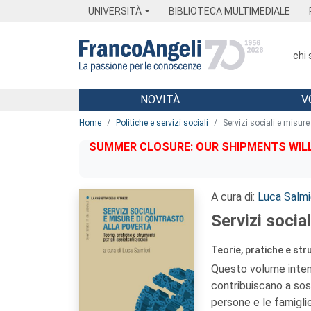
Menu
Main content
Footer
Menu
UNIVERSITÀ
BIBLIOTECA MULTIMEDIALE
chi
NOVITÀ
V
Main content
Home
Politiche e servizi sociali
Servizi sociali e misure
SUMMER CLOSURE: OUR SHIPMENTS WILL 
A cura di:
Luca Salmi
Servizi socia
Teorie, pratiche e stru
Questo volume intend
contribuiscano a sos
persone e le famiglie