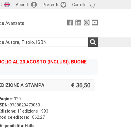
G
Accedi
Preferiti
Carrello
ca Avanzata
GLIO AL 23 AGOSTO (INCLUSI). BUONE
36,50
EDIZIONE A STAMPA
Pagine:
320
ISBN:
9788820479060
a
Edizione:
1
edizione 1993
Codice editore:
1862.27
Disponibilità:
Nulla