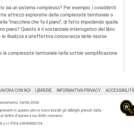
orio sia un sistema complesso? Per esempio: i cosiddetti
nte attrezzi esplorativi della complessità territoriale o
lla "macchina che fa il piano", di fatto impedendo quella
 piano? Questo è il sostanziale interrogativo del libro
e le finalizza a un'effettiva conoscenza delle risorse
 la complessità territoriale nella sottile semplificazione
LAVORA CON NOI
LIBRERIE
INFORMATIVA PRIVACY
ACCESSIBILIT
iornamento: 24/06/2026
 presenti in questo sito si sono assolti gli obblighi previsti dalla
l diritto d'autore e sui diritti connessi.
i s.r.l. P.IVA 04949880159