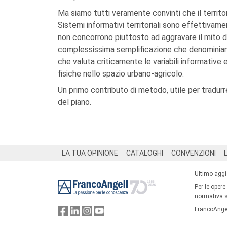
Ma siamo tutti veramente convinti che il territ
Sistemi informativi territoriali sono effettivame
non concorrono piuttosto ad aggravare il mito de
complessissima semplificazione che denominiamo
che valuta criticamente le variabili informative 
fisiche nello spazio urbano-agricolo.
Un primo contributo di metodo, utile per tradurre
del piano.
Footer
LA TUA OPINIONE
CATALOGHI
CONVENZIONI
Ultimo agg
Per le opere
normativa su
FrancoAngel