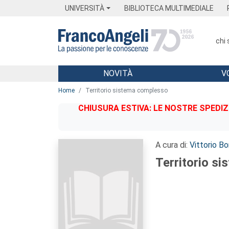
Menu
Main content
Footer
Menu
UNIVERSITÀ
BIBLIOTECA MULTIMEDIALE
chi
NOVITÀ
V
Main content
Home
Territorio sistema complesso
CHIUSURA ESTIVA: LE NOSTRE SPEDIZ
A cura di:
Vittorio Bo
Territorio s