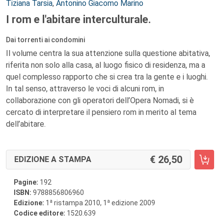
Tiziana Tarsia
,
Antonino Giacomo Marino
I rom e l'abitare interculturale.
Dai torrenti ai condomini
Il volume centra la sua attenzione sulla questione abitativa,
riferita non solo alla casa, al luogo fisico di residenza, ma a
quel complesso rapporto che si crea tra la gente e i luoghi.
In tal senso, attraverso le voci di alcuni rom, in
collaborazione con gli operatori dell’Opera Nomadi, si è
cercato di interpretare il pensiero rom in merito al tema
dell’abitare.
26,50
EDIZIONE A STAMPA
Pagine:
192
ISBN:
9788856806960
a
a
Edizione:
1
ristampa 2010, 1
edizione 2009
Codice editore:
1520.639