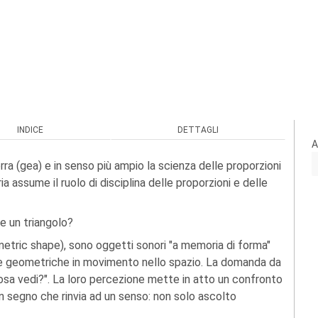
INDICE
DETTAGLI
A
rra (gea) e in senso più ampio la scienza delle proporzioni
ria assume il ruolo di disciplina delle proporzioni e delle
e un triangolo?
ric shape), sono oggetti sonori "a memoria di forma"
igure geometriche in movimento nello spazio. La domanda da
cosa vedi?". La loro percezione mette in atto un confronto
un segno che rinvia ad un senso: non solo ascolto