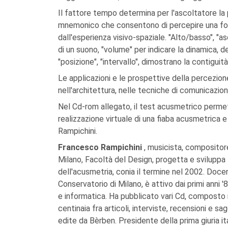
Il fattore tempo determina per l'ascoltatore la po
mnemonico che consentono di percepire una form
dall'esperienza visivo-spaziale. "Alto/basso", "
di un suono, "volume" per indicare la dinamica, de
"posizione", "intervallo", dimostrano la contiguità
Le applicazioni e le prospettive della percezion
nell'architettura, nelle tecniche di comunicazion
Nel Cd-rom allegato, il test acusmetrico permette
realizzazione virtuale di una fiaba acusmetrica 
Rampichini.
Francesco Rampichini
, musicista, compositore
Milano, Facoltà del Design, progetta e sviluppa
dell'acusmetria, conia il termine nel 2002. Doce
Conservatorio di Milano, è attivo dai primi anni
e informatica. Ha pubblicato vari Cd, composto 
centinaia fra articoli, interviste, recensioni e s
edite da Bèrben. Presidente della prima giuria it