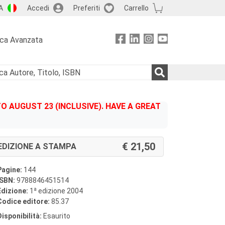
A
Accedi
Preferiti
Carrello
rca Avanzata
 AUGUST 23 (INCLUSIVE). HAVE A GREAT
21,50
EDIZIONE A STAMPA
Pagine:
144
ISBN:
9788846451514
a
Edizione:
1
edizione 2004
Codice editore:
85.37
Disponibilità:
Esaurito