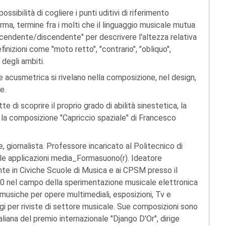
ssibilità di cogliere i punti uditivi di riferimento
a, termine fra i molti che il linguaggio musicale mutua
ascendente/discendente" per descrivere l'altezza relativa
finizioni come "moto retto", "contrario", "obliquo",
 degli ambiti.
e acusmetrica si rivelano nella composizione, nel design,
e.
 di scoprire il proprio grado di abilità sinestetica, la
e la composizione "Capriccio spaziale" di Francesco
, giornalista. Professore incaricato al Politecnico di
 le applicazioni media_Formasuono(r). Ideatore
nte in Civiche Scuole di Musica e ai CPSM presso il
 '80 nel campo della sperimentazione musicale elettronica
musiche per opere multimediali, esposizioni, Tv e
aggi per riviste di settore musicale. Sue composizioni sono
aliana del premio internazionale "Django D'Or", dirige