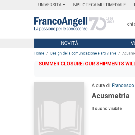
Menu
Main content
Footer
Menu
UNIVERSITÀ
BIBLIOTECA MULTIMEDIALE
chi
NOVITÀ
V
Main content
Home
Design della comunicazione e arti visive
Acusme
SUMMER CLOSURE: OUR SHIPMENTS WILL 
A cura di:
Francesco 
Acusmetria
Il suono visibile