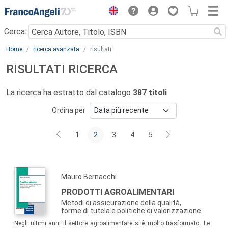
Menu
Cerca:
Main content
Home
ricerca avanzata
risultati
RISULTATI RICERCA
La ricerca ha estratto dal catalogo
387 titoli
Ordina per
1
2
3
4
5
Mauro Bernacchi
PRODOTTI AGROALIMENTARI
Metodi di assicurazione della qualità,
forme di tutela e politiche di valorizzazione
Negli ultimi anni il settore agroalimentare si è molto trasformato. Le