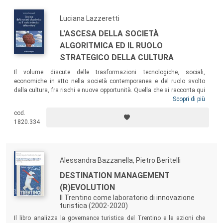
comparto ha sempre avuto.
Luciana Lazzeretti
L'ASCESA DELLA SOCIETÀ
ALGORITMICA ED IL RUOLO
STRATEGICO DELLA CULTURA
Il volume discute delle trasformazioni tecnologiche, sociali,
economiche in atto nella società contemporanea e del ruolo svolto
dalla cultura, fra rischi e nuove opportunità. Quella che si racconta qui
è una storia che inizia come una “narrative of the past”, poiché gli
Scopri di più
algoritmi hanno una natura predittiva e ci raccontano del passato per
cod.
prevedere il futuro, ma si conclude con una “narrative of the future”,
1820.334
discutendo dell’immaginazione e di come la cultura e la creatività ci
permetteranno di affrontare le sfide della nuova rivoluzione digitale.
Alessandra Bazzanella, Pietro Beritelli
DESTINATION MANAGEMENT
(R)EVOLUTION
Il Trentino come laboratorio di innovazione
turistica (2002-2020)
Il libro analizza la governance turistica del Trentino e le azioni che