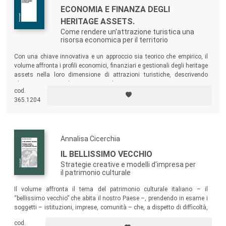
ECONOMIA E FINANZA DEGLI
HERITAGE ASSETS.
Come rendere un'attrazione turistica una
risorsa economica per il territorio
Con una chiave innovativa e un approccio sia teorico che empirico, il
volume affronta i profili economici, finanziari e gestionali degli heritage
assets nella loro dimensione di attrazioni turistiche, descrivendo
alcuni casi nazionali e internazionali.
cod.
365.1204
Annalisa Cicerchia
IL BELLISSIMO VECCHIO
Strategie creative e modelli d'impresa per
il patrimonio culturale
Il volume affronta il tema del patrimonio culturale italiano – il
“bellissimo vecchio” che abita il nostro Paese –, prendendo in esame i
soggetti – istituzioni, imprese, comunità – che, a dispetto di difficoltà,
inefficienze, ritardi, contribuiscono a tenerlo vivo e a proiettarlo verso le
cod.
generazioni che verranno.