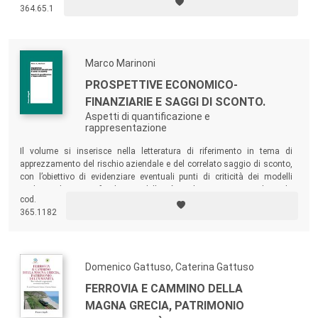
364.65.1
Marco Marinoni
PROSPETTIVE ECONOMICO-
FINANZIARIE E SAGGI DI SCONTO.
Aspetti di quantificazione e
rappresentazione
Il volume si inserisce nella letteratura di riferimento in tema di
apprezzamento del rischio aziendale e del correlato saggio di sconto,
con l’obiettivo di evidenziare eventuali punti di criticità dei modelli
tradizionali e approfondire modelli più evoluti per comprenderne la
cod.
consistenza teorica e l’applicabilità pratica, anche sul tessuto
365.1182
industriale italiano.
Domenico Gattuso, Caterina Gattuso
FERROVIA E CAMMINO DELLA
MAGNA GRECIA, PATRIMONIO