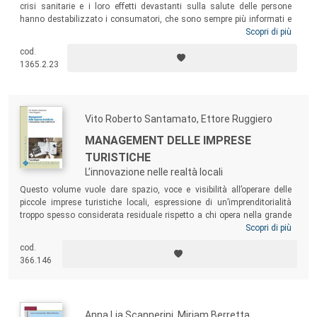
crisi sanitarie e i loro effetti devastanti sulla salute delle persone
hanno destabilizzato i consumatori, che sono sempre più informati e
chiedono maggior sicurezza lungo tutta la filiera produttiva. Partendo
Scopri di più
dal concetto molto ampio di qualità, il testo presenta gli strumenti
cod.
usati, da soggetti pubblici e privati, per garantire la qualità e la
1365.2.23
sicurezza dei prodotti agroalimentari, e illustra le questioni connesse
alla protezione delle indicazioni geografiche italiane e le modalità di
valorizzazione delle stesse.
Vito Roberto Santamato, Ettore Ruggiero
MANAGEMENT DELLE IMPRESE
TURISTICHE
L’innovazione nelle realtà locali
Questo volume vuole dare spazio, voce e visibilità all’operare delle
piccole imprese turistiche locali, espressione di un’imprenditorialità
troppo spesso considerata residuale rispetto a chi opera nella grande
impresa. Eppure, ancora una volta la piccola e media impresa del
Scopri di più
nostro Paese è una delle principali motivazioni del successo del
cod.
sistema-Italia. Un testo pensato per studiosi, studenti dei corsi di
366.146
management del turismo, formatori e imprenditori del settore.
Anna Lia Scannerini, Miriam Berretta