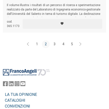
Il volume illustra i risultati di un percorso di ricerca e sperimentazione
realizzato da parte del Laboratorio di Ingegneria economico-gestionale
dell’Università del Salento in tema di turismo digitale. La declinazione
dei temi trattati rende il volume un utile strumento di approfondimento
cod.
per lo studio e la pratica dell’innovazione nel turismo.
365.1173
1
2
3
4
5
Footer
LA TUA OPINIONE
CATALOGHI
CONVENZIONI