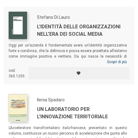
Stefano Di Lauro
L'IDENTITÀ DELLE ORGANIZZAZIONI
NELL'ERA DEI SOCIAL MEDIA
Oggi per un’azienda è fondamentale avere un’identità organizzativa
forte e condivisa, che la definisca e possa essere proiettata all’esterno
come immagine positiva e veritiera. Da qui nasce la necessità di
studiare la relazione tra social media e identità, argomento quanto
Scopri di più
mai attuale e ancora troppo poco affrontato. Questo libro vuole
cod.
colmare questo gap della letteratura ed esplorare, attraverso la
365.1255
presentazione di casi studio dettagliatamente illustrati, come
misurare l’identità delle organizzazioni sui social media.
Ilenia Spadaro
UN LABORATORIO PER
L’INNOVAZIONE TERRITORIALE
L’Acceleratore transfrontaliero italo-francese, presentato in questo
volume, costituisce un nuovo percorso di accelerazione che punta allo