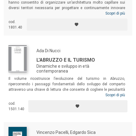
hanno consentito di organizzare un’architettura molto capillare sui
diversi territori necessaria per progettare e continuamente innovare
l’esperienza del turista. Il caso Trentino è la dimostrazione di come
Scopri di più
sia importante sviluppare, diffondere e applicare conoscenza e metodo
cod.
per una costante evoluzione del turismo in termini di
governance
,
1801.40
qualità, innovazione dei modelli organizzativi e di gestione del
territorio e di comunicazione ai mercati.
Ada Di Nucci
L'ABRUZZO E IL TURISMO
Dinamiche e sviluppo in età
contemporanea
Il volume ricostruisce l’evoluzione del turismo in Abruzzo,
ripercorrendo i passaggi fondamentali dello sviluppo del comparto
attraverso una chiave di lettura che consente di cogliere le peculiarità
dell’offerta e della domanda turistica, in un arco temporale che va
Scopri di più
dall’Unità d’Italia al Miracolo economico. Il volume si concentra sul
cod.
rapporto tra le pratiche di viaggio e gli attori, imprenditori,
1501.140
amministrazioni locali ed enti preposti alla promozione del settore, che
hanno consentito al turismo abruzzese di compiere grandi progressi
dal punto di vista qualitativo e quantitativo.
Vincenzo Pacelli, Edgardo Sica