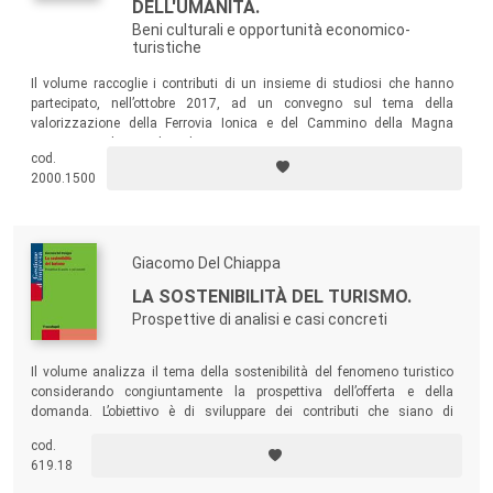
DELL'UMANITÀ.
Beni culturali e opportunità economico-
turistiche
Il volume raccoglie i contributi di un insieme di studiosi che hanno
partecipato, nell’ottobre 2017, ad un convegno sul tema della
valorizzazione della Ferrovia Ionica e del Cammino della Magna
Grecia, in un’ottica di sviluppo integrato trasporti-turismo, in cui si
cod.
esplora anche la percorribilità di un riconoscimento quale patrimonio
2000.1500
dell’umanità da parte dell’Unesco.
Giacomo Del Chiappa
LA SOSTENIBILITÀ DEL TURISMO.
Prospettive di analisi e casi concreti
Il volume analizza il tema della sostenibilità del fenomeno turistico
considerando congiuntamente la prospettiva dell’offerta e della
domanda. L’obiettivo è di sviluppare dei contributi che siano di
interesse per la comunità scientifica ma, al contempo, strumentali alle
cod.
esigenze di chi opera nel settore turistico e/o nel campo della
619.18
formazione.