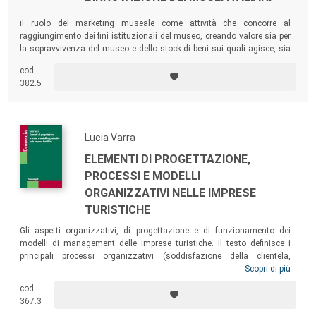
il ruolo del marketing museale come attività che concorre al
raggiungimento dei fini istituzionali del museo, creando valore sia per
la sopravvivenza del museo e dello stock di beni sui quali agisce, sia
per la soddisfazione degli utenti e per lo sviluppo del territorio.
cod.
382.5
Lucia Varra
ELEMENTI DI PROGETTAZIONE,
PROCESSI E MODELLI
ORGANIZZATIVI NELLE IMPRESE
TURISTICHE
Gli aspetti organizzativi, di progettazione e di funzionamento dei
modelli di management delle imprese turistiche. Il testo definisce i
principali processi organizzativi (soddisfazione della clientela,
gestione dell’informazione, comunicazione, leadership, ecc.), la
Scopri di più
capacità di progettare modelli di struttura in grado di supportare i
cod.
nuovi orientamenti strategici e la capacità di sviluppare proficui
367.3
percorsi di crescita e di apprendimento tra imprese.