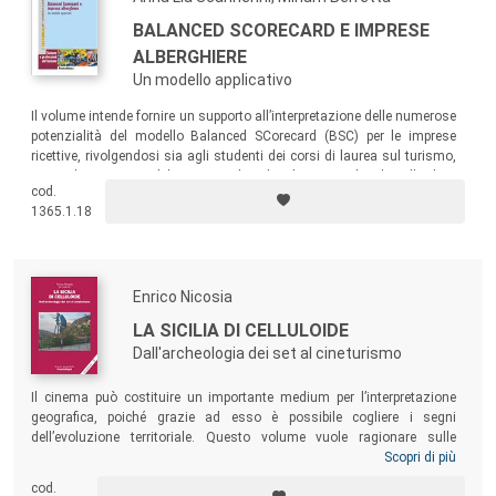
BALANCED SCORECARD E IMPRESE
ALBERGHIERE
Un modello applicativo
Il volume intende fornire un supporto all’interpretazione delle numerose
potenzialità del modello Balanced SCorecard (BSC) per le imprese
ricettive, rivolgendosi sia agli studenti dei corsi di laurea sul turismo,
sia agli operatori del settore che desiderino applicarlo alla loro
cod.
impresa.
1365.1.18
Enrico Nicosia
LA SICILIA DI CELLULOIDE
Dall'archeologia dei set al cineturismo
Il cinema può costituire un importante medium per l’interpretazione
geografica, poiché grazie ad esso è possibile cogliere i segni
dell’evoluzione territoriale. Questo volume vuole ragionare sulle
relazioni reali e potenziali che legano l’attività cinematografica e
Scopri di più
audiovisiva alla Sicilia, e dunque indagare gli effetti economici diretti e
cod.