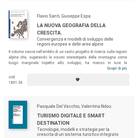
Flavio Santi, Giuseppe Espa
LA NUOVA GEOGRAFIA DELLA
CRESCITA.
Convergenza e modelli di sviluppo delle
regioni europee e delle aree alpine
Il volume nasce nell’ambito di un vasto progetto di ricerca sulle regioni
alpine che, superando le visioni stereotipate della montagna come
luogo marginale rispetto allo sviluppo, ha messo in luce le
caratteristiche di territori che partecipano appieno della crescita del
Scopri di più
paese, come pure delle sue difficoltà e contraddizioni. L’idea di fondo
cod.
del testo è di leggere lo sviluppo regionale nel decennio 2003-2012 alla
1801.36
luce dei modelli di convergenza/divergenza dei livelli di benessere delle
regioni europee.
Pasquale Del Vecchio, Valentina Ndou
TURISMO DIGITALE E SMART
DESTINATION
Tecnologie, modelli e strategie per la
crescita di un sistema turistico integrato