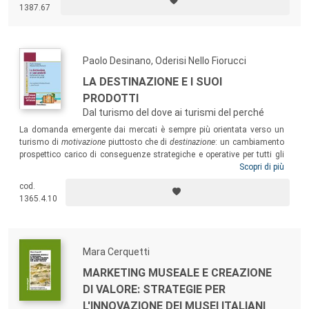
indiretti prodotti, con un occhio particolare al sistema turistico. I saggi
1387.67
raccolti, seguendo un approccio teorico-descrittivo, contribuiscono alla
costruzione di un atlante ragionato sulla relazione diacronica fra
cinema e Sicilia.
Paolo Desinano, Oderisi Nello Fiorucci
LA DESTINAZIONE E I SUOI
PRODOTTI
Dal turismo del dove ai turismi del perché
La domanda emergente dai mercati è sempre più orientata verso un
turismo di
motivazione
piuttosto che di
destinazione
: un cambiamento
prospettico carico di conseguenze strategiche e operative per tutti gli
attori del turismo. Il libro sviluppa tale prospettiva, che impone un
Scopri di più
radicale ripensamento dei tradizionali approcci e strumenti al
cod.
destination management
. Un testo per quanti, in veste di business
1365.4.10
manager o di pubblici amministratori, sono impegnati per innovare
approcci tradizionali ad aprire prospettive inedite.
Mara Cerquetti
MARKETING MUSEALE E CREAZIONE
DI VALORE: STRATEGIE PER
L'INNOVAZIONE DEI MUSEI ITALIANI