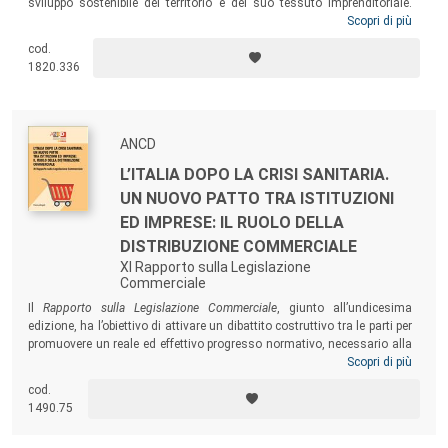
sviluppo sostenibile del territorio e del suo tessuto imprenditoriale.
Nell’ambito dell’Acceleratore il concetto di quadrupla elica trova la sua
Scopri di più
collocazione ideale per sviluppare e creare un Laboratorio di
cod.
innovazione territoriale dove i diversi attori – imprese, ricerca,
1820.336
istituzioni ed esperti – possono collaborare e mettere a fattor comune
le proprie competenze per sviluppare nuove tecnologie (processi o
servizi), mercati e soluzioni sostenibili.
ANCD
L’ITALIA DOPO LA CRISI SANITARIA.
UN NUOVO PATTO TRA ISTITUZIONI
ED IMPRESE: IL RUOLO DELLA
DISTRIBUZIONE COMMERCIALE
XI Rapporto sulla Legislazione
Commerciale
Il
Rapporto sulla Legislazione Commerciale
, giunto all’undicesima
edizione, ha l’obiettivo di attivare un dibattito costruttivo tra le parti per
promuovere un reale ed effettivo progresso normativo, necessario alla
realizzazione di uno Stato snello, moderno, che sappia intercettare i
Scopri di più
cambiamenti che progressivamente affiorano nella società e che, al
cod.
contempo, consenta alle imprese italiane e a quelle internazionali del
1490.75
commercio che operano in Italia di cogliere opportunità per continuare
a svolgere il ruolo di promotore dello sviluppo economico che il