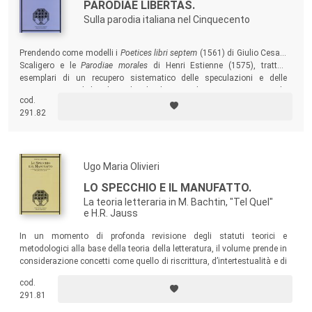
PARODIAE LIBERTAS.
Sulla parodia italiana nel Cinquecento
Prendendo come modelli i
Poetices libri septem
(1561) di Giulio Cesare
Scaligero e le
Parodiae morales
di Henri Estienne (1575), trattati
esemplari di un recupero sistematico delle speculazioni e delle
esperienze parodiche classiche, il volume analizza, con uno sguardo
cod.
d’insieme, le forme che la parodia assume nel Cinquecento italiano.
291.82
Ugo Maria Olivieri
LO SPECCHIO E IL MANUFATTO.
La teoria letteraria in M. Bachtin, "Tel Quel"
e H.R. Jauss
In un momento di profonda revisione degli statuti teorici e
metodologici alla base della teoria della letteratura, il volume prende in
considerazione concetti come quello di riscrittura, d’intertestualità e di
ricezione, al fine di contribuire a situare di nuovo la teoria della
cod.
letteratura all’interno di una riflessione sul letterario nell’epoca della
291.81
società globale.