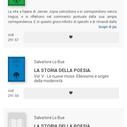
La vita e l’opera di James Joyce coincidono e si corrispondono senza
tregua, e si riflettono nel commento puntuale della sua ampia
corrispondenza. E in questo gioco infinito di specchi e di rimandi dalla
realtà al mito, alla storia, alla figurazione letteraria, dove la parola è
Scopri di più
sempre protagonista e strumento privilegiato, quasi eccessivo, di una
cod.
sfida ai limiti del realismo e dell’inesprimibile, si delinea, nel tempo e
291.57
nello spazio, un ritratto, sempre più inclusivo, dell’uomo e dell’artista,
che, come i suoi personaggi, è uno, ognuno, nessuno: James Joyce, e
poi Gabriel, Nora, Richard, Ulisse, Stephen Dedalus, Leopold Bloom,
Molly, Finnegan…
Salvatore Lo Bue
LA STORIA DELLA POESIA.
Vol. V - Le nuove muse. Ellenismo e origini
della modernità
cod.
291.50
Salvatore Lo Bue
LA STORIA DELLA POESIA.