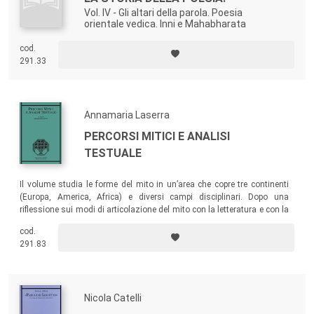
Vol. IV - Gli altari della parola. Poesia
orientale vedica. Inni e Mahabharata
cod.
291.33
Annamaria Laserra
PERCORSI MITICI E ANALISI
TESTUALE
Il volume studia le forme del mito in un’area che copre tre continenti
(Europa, America, Africa) e diversi campi disciplinari. Dopo una
riflessione sui modi di articolazione del mito con la letteratura e con la
storia, il testo esamina alcune figurazioni dell’immaginario mitico,
cod.
analizzandone alcune espressioni legate alla geografia di
291.83
provenienza, alle origini, a fenomeni inquietanti vissuti come tramite
verso il metafisico.
Nicola Catelli