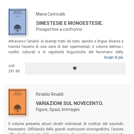
Maria Catricalà
SINESTESIE E MONOESTESIE.
Prospettive a confronto
Attraverso l’analisi di esempi tratti da testi, epoche e lingue diverse e
tramite l’esame di una serie di dati sperimentali, il volume delinea i
confini culturali e le regolarità linguistiche del fenomeno della
sinestesia. Il risultato è una sorta di grammatica della sinestesia, che
Scopri di più
fra versi, slogan e modi di dire aiuta il lettore a rivisitare la
cod.
straordinaria capacità conoscitiva delle mappe concettuali e la
291.88
potenza comunicativa delle strategie retoriche.
Rinaldo Rinaldi
VARIAZIONI SUL NOVECENTO.
Figure, Spazi, Immagini
Il volume presenta alcuni ritratti individuali di scrittori del secondo
Novecento. Diffidando delle grandi costruzioni storiografiche, l’autore