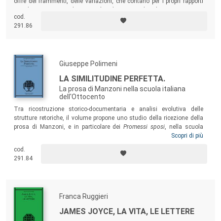
offre dei frammenti, delle variazioni, che contano per i propri rapporti
con le vicine e anche con altre lingue e altre letterature, come
cod.
suggeriscono gli esercizi al centro del volume.
291.86
Giuseppe Polimeni
LA SIMILITUDINE PERFETTA.
La prosa di Manzoni nella scuola italiana
dell'Ottocento
Tra ricostruzione storico-documentaria e analisi evolutiva delle
strutture retoriche, il volume propone uno studio della ricezione della
prosa di Manzoni, e in particolare dei
Promessi sposi
, nella scuola
italiana dell’Ottocento. Ne risulta un contributo che considera come il
Scopri di più
romanzo venga antologizzato nelle crestomazie, citato nelle
cod.
grammatiche e nei compendi storici, fino a essere assunto nella
291.84
programmazione ufficiale dai decreti ministeriali.
Franca Ruggieri
JAMES JOYCE, LA VITA, LE LETTERE