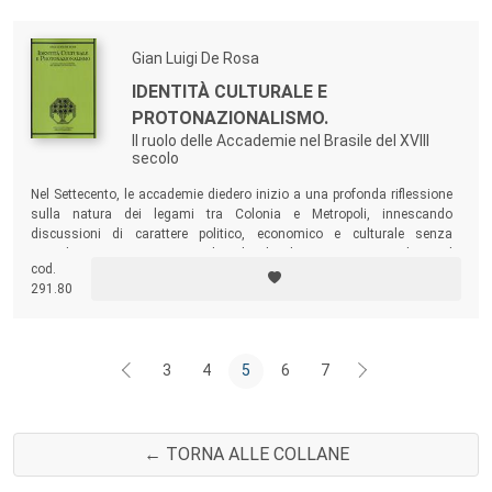
Gian Luigi De Rosa
IDENTITÀ CULTURALE E
PROTONAZIONALISMO.
Il ruolo delle Accademie nel Brasile del XVIII
secolo
Nel Settecento, le accademie diedero inizio a una profonda riflessione
sulla natura dei legami tra Colonia e Metropoli, innescando
discussioni di carattere politico, economico e culturale senza
precedenti in un contesto coloniale. Il volume mette in evidenza il
cod.
fondamentale ruolo del movimento accademico per l’evoluzione
291.80
culturale brasiliana.
3
4
5
6
7
← TORNA ALLE COLLANE