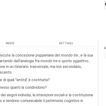
INDICE
DETTAGLI
A
scute la concezione popperiana del
mondo tre
, e la sua
Partendo dall'analogia fra
mondo tre
e
spirito oggettivo
,
ne in un itinerario trasversale, ma non secondario,
vecento.
 di quali "entità" è costituita?
 presso quanti la condividono?
ei singoli individui, le interazioni sociali e la costituzione
o e rendono comunicabile il patrimonio cognitivo in