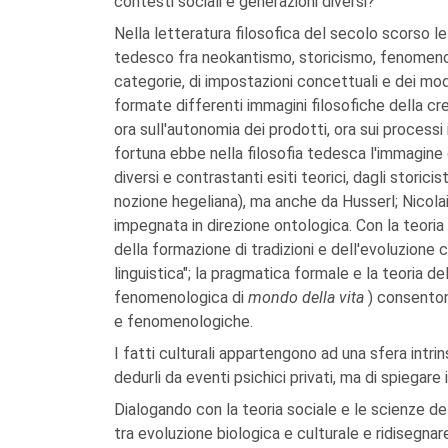
contesti sociali e generazioni diversi?
Nella letteratura filosofica del secolo scorso 
tedesco fra neokantismo, storicismo, fenomenolo
categorie, di impostazioni concettuali e dei mod
formate differenti immagini filosofiche della cre
ora sull'autonomia dei prodotti, ora sui processi 
fortuna ebbe nella filosofia tedesca l'immagine
diversi e contrastanti esiti teorici, dagli storici
nozione hegeliana), ma anche da Husserl; Nicolai
impegnata in direzione ontologica. Con la teori
della formazione di tradizioni e dell'evoluzione 
linguistica"; la pragmatica formale e la teoria d
fenomenologica di
mondo della vita
) consenton
e fenomenologiche.
I fatti culturali appartengono ad una sfera intri
dedurli da eventi psichici privati, ma di spiegar
Dialogando con la teoria sociale e le scienze del 
tra evoluzione biologica e culturale e ridisegnare