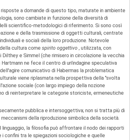
le risposte a domande di questo tipo, maturate in ambiente
gia, sono cambiate in funzione della diversità di
elli scientifico-metodologici di riferimento. Si sono così
azione e della trasmissione di oggetti culturali, centrate
individuali e sociali della loro produzione. Notevole
 della cultura come
spirito oggettivo
, utilizzata, con
sti Dilthey e Simmel (che rimisero in circolazione la vecchia
 Hartmann ne fece il centro di un'indagine speculativa
a dell'agire comunicativo di Habermas la problematica
culturale viene riplasmata nella prospettiva della "svolta
ell'azione sociale (con largo impiego della nozione
o di reinterpretare le categorie storiciste, ermeneutiche
nsecamente pubblica e intersoggettiva; non si tratta più di
e i meccanismi della riproduzione simbolica della società.
linguaggio, la filosofia può affrontare il nodo dei rapporti
 i confini tra le spiegazioni sociologiche e quelle