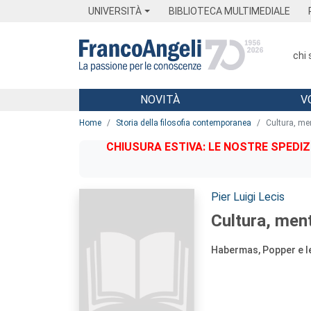
Menu
Main content
Footer
Menu
UNIVERSITÀ
BIBLIOTECA MULTIMEDIALE
chi
NOVITÀ
V
Main content
Home
Storia della filosofia contemporanea
Cultura, me
CHIUSURA ESTIVA: LE NOSTRE SPEDIZ
Autori:
Pier Luigi Lecis
Cultura, men
Habermas, Popper e le