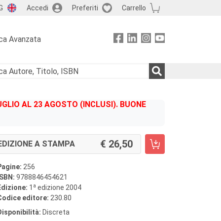
G
Accedi
Preferiti
Carrello
ca Avanzata
GLIO AL 23 AGOSTO (INCLUSI). BUONE
26,50
EDIZIONE A STAMPA
Pagine:
256
ISBN:
9788846454621
a
Edizione:
1
edizione 2004
Codice editore:
230.80
Disponibilità:
Discreta