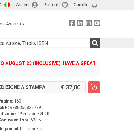
A
Accedi
Preferiti
Carrello
rca Avanzata
 AUGUST 23 (INCLUSIVE). HAVE A GREAT
37,00
EDIZIONE A STAMPA
Pagine:
160
ISBN:
9788856822779
a
Edizione:
1
edizione 2010
Codice editore:
633.5
Disponibilità:
Discreta