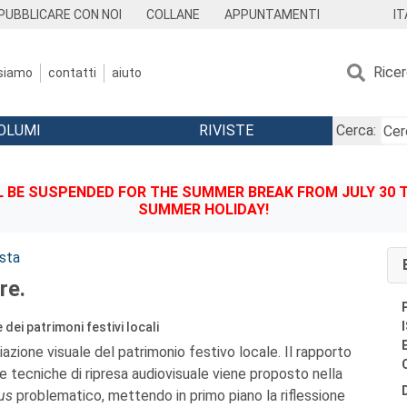
IT
PUBBLICARE CON NOI
COLLANE
APPUNTAMENTI
Rice
 siamo
contatti
aiuto
OLUMI
RIVISTE
Cerca:
BE SUSPENDED FOR THE SUMMER BREAK FROM JULY 30 TO
SUMMER HOLIDAY!
esta
re.
dei patrimoni festivi locali
iazione visuale del patrimonio festivo locale. Il rapporto
e tecniche di ripresa audiovisuale viene proposto nella
us
problematico, mettendo in primo piano la riflessione