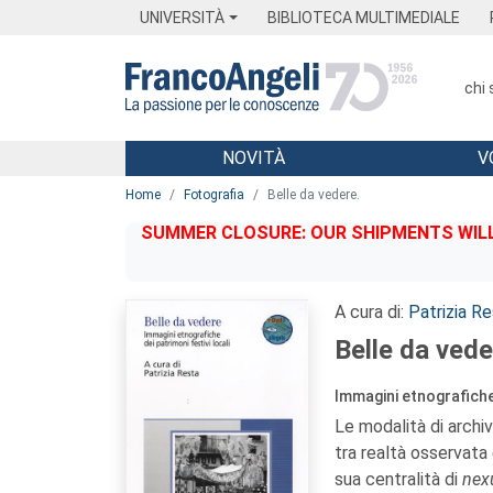
Menu
Main content
Footer
Menu
UNIVERSITÀ
BIBLIOTECA MULTIMEDIALE
chi
NOVITÀ
V
Main content
Home
Fotografia
Belle da vedere.
SUMMER CLOSURE: OUR SHIPMENTS WILL 
A cura di:
Patrizia R
Belle da vede
Immagini etnografiche 
Le modalità di archiv
tra realtà osservata 
sua centralità di
nex